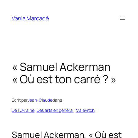
Aller
au
Vania Marcadé
contenu
« Samuel Ackerman
« Où est ton carré ? »
Écrit par
Jean-Claude
dans
De l’Ukraine
, 
Des arts en général
, 
Malévitch
Samuel Ackerman, « Où est