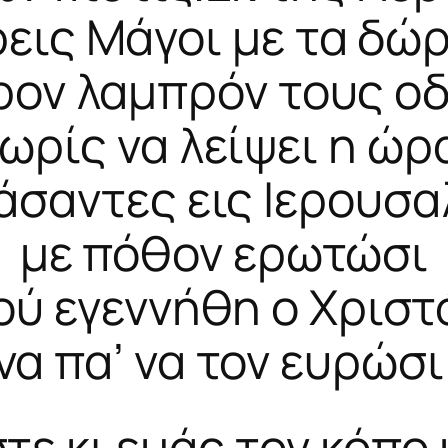
ρεις Μάγοι με τα δώρ
ρον λαμπρόν τους οδ
ωρίς να λείψει η ώρ
σαντες εις Ιερουσ
με πόθον ερωτώσι
ού εγεννήθη ο Χριστ
να πα’ να τον ευρώσι
τε κι εμάς τον κόπο 