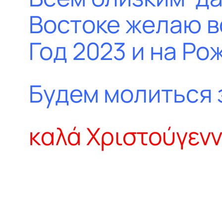
Востоке желаю вс
Год 2023 и на Ро
Будем молиться з
καλά Χριστούγενν