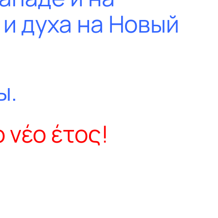
 и духа на Новый
ы.
 νέο έτος!