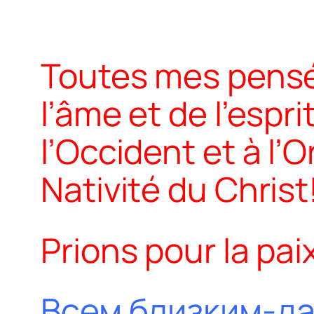
Toutes mes pensée
l’âme et de l’espr
l’Occident et à l’
Nativité du Christ
Prions pour la pai
Всем близким-да