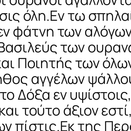
σις όλη.Εν τω σπηλα
εν φάτνη των αλόγων
 Βασιλεύς των ουραν
και Ποιητής των όλων
θος αγγέλων ψάλλο
το Δόξα εν υψίστοις
και τούτο άξιον εστί
ων πίστις.Εκ της Περ