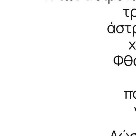
τ
άστ
χ
Φθά
π
Δώσ