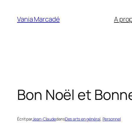
Aller
au
Vania Marcadé
A pro
contenu
Bon Noël et Bonn
Écrit par
Jean-Claude
dans
Des arts en général
, 
Personnel