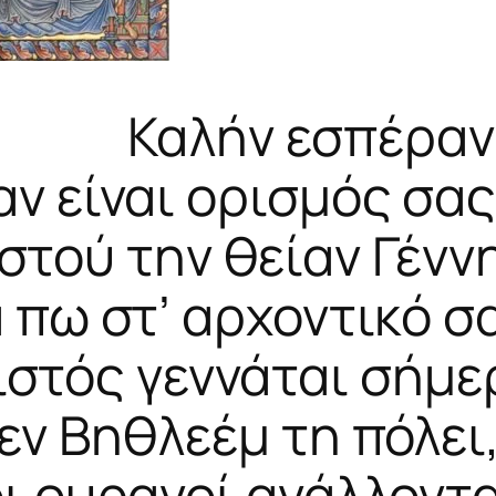
Καλήν εσπέραν
αν είναι ορισμός σας
στού την θείαν Γένν
 πω στ’ αρχοντικό σ
ιστός γεννάται σήμε
εν Βηθλεέμ τη πόλει
ι ουρανοί αγάλλοντ