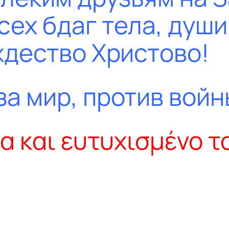
ех бдаг тела, души
ждество Христово!
а мир, против войн
α και ευτυχισμένο το