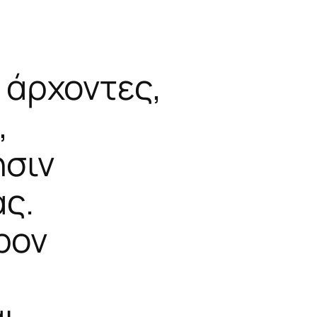
 άρχοντες,
,
ησιν
ας.
ρον
,
αι