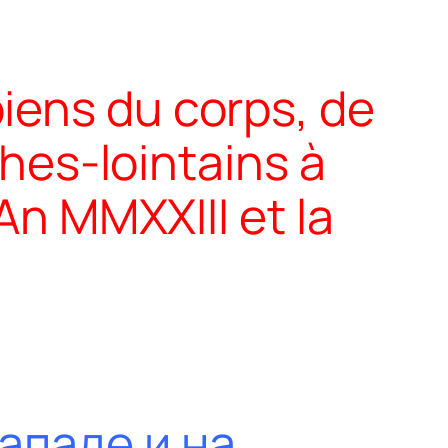
iens du corps, de
ches-lointains à
An MMXXIII et la
ападе и на