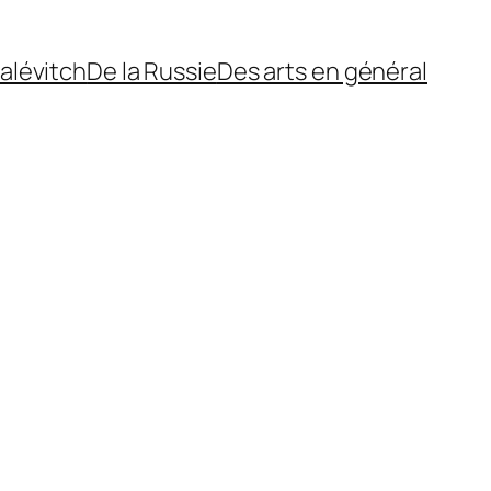
alévitch
De la Russie
Des arts en général