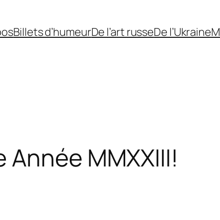
pos
Billets d’humeur
De l’art russe
De l’Ukraine
M
e Année MMXXIII!