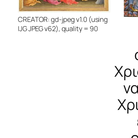
CREATOR: gd-jpeg v1.0 (using
IJG JPEG v62), quality = 90
Χρι
να
Χρ
ο