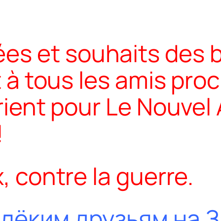
s et souhaits des b
it à tous les amis pro
Orient pour Le Nouvel 
!
x, contre la guerre.
лёким друзьям на З