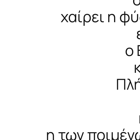
χαίρει η φύ
ο
Πλή
η των ποιμέν