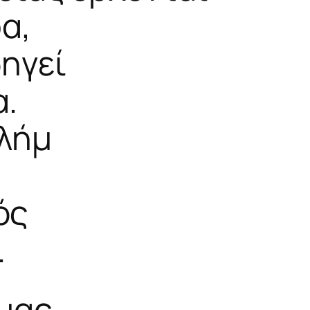
α,
ηγεί
α.
αλήμ
ός
.
μας,