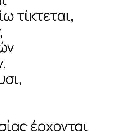
ίω τίκτεται,
,
ών
.
υσι,
,
,
σίας έρχονται