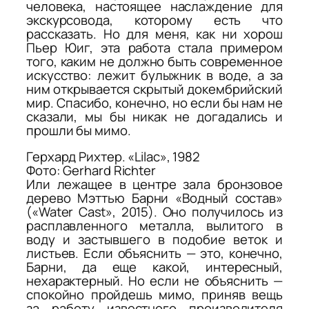
человека, настоящее наслаждение для
экскурсовода, которому есть что
рассказать. Но для меня, как ни хорош
Пьер Юиг, эта работа стала примером
того, каким не должно быть современное
искусство: лежит булыжник в воде, а за
ним открывается скрытый докембрийский
мир. Спасибо, конечно, но если бы нам не
сказали, мы бы никак не догадались и
прошли бы мимо.
Герхард Рихтер. «Lilac», 1982
Фото: Gerhard Richter
Или лежащее в центре зала бронзовое
дерево Мэттью Барни «Водный состав»
(«Water Cast», 2015). Оно получилось из
расплавленного металла, вылитого в
воду и застывшего в подобие веток и
листьев. Если объяснить — это, конечно,
Барни, да еще какой, интересный,
нехарактерный. Но если не объяснить —
спокойно пройдешь мимо, приняв вещь
за работу известного производителя