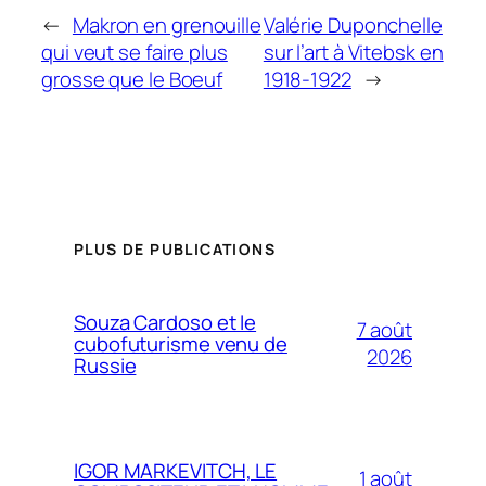
←
Makron en grenouille
Valérie Duponchelle
qui veut se faire plus
sur l’art à Vitebsk en
grosse que le Boeuf
1918-1922
→
PLUS DE PUBLICATIONS
Souza Cardoso et le
7 août
cubofuturisme venu de
2026
Russie
IGOR MARKEVITCH, LE
1 août