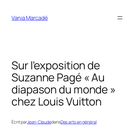
Aller
au
Vania Marcadé
contenu
Sur l’exposition de
Suzanne Pagé « Au
diapason du monde »
chez Louis Vuitton
Écrit par
Jean-Claude
dans
Des arts en général