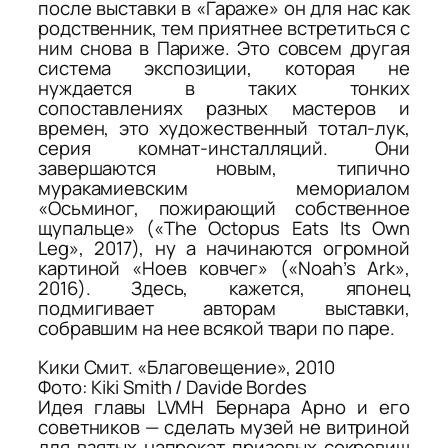
после выставки в «Гараже» он для нас как
родственник, тем приятнее встретиться с
ним снова в Париже. Это совсем другая
система экспозиции, которая не
нуждается в таких тонких
сопоставлениях разных мастеров и
времен, это художественный тотал-лук,
серия комнат-инсталляций. Они
завершаются новым, типично
муракамиевским мемориалом
«Осьминог, пожирающий собственное
щупальце» («The Octopus Eats Its Own
Leg», 2017), ну а начинаются огромной
картиной «Ноев ковчег» («Noah’s Ark»,
2016). Здесь, кажется, японец
подмигивает авторам выставки,
собравшим на нее всякой твари по паре.
Кики Смит. «Благовещение», 2010
Фото: Kiki Smith / Davide Bordes
Идея главы LVMH Бернара Арно и его
советников — сделать музей не витриной
для взятых напрокат призовых сокровищ