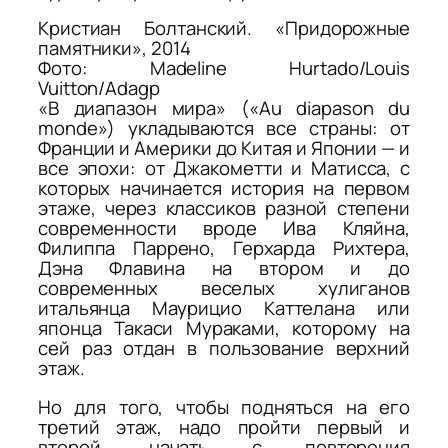
Кристиан Болтанский. «Придорожные
памятники», 2014
Фото: Madeline Hurtado/Louis
Vuitton/Adagp
«В диапазон мира» («Au diapason du
monde») укладываются все страны: от
Франции и Америки до Китая и Японии — и
все эпохи: от Джакометти и Матисса, с
которых начинается история на первом
этаже, через классиков разной степени
современности вроде Ива Кляйна,
Филиппа Паррено, Герхарда Рихтера,
Дэна Флавина на втором и до
современных веселых хулиганов
итальянца Маурицио Каттелана или
японца Такаси Мураками, которому на
сей раз отдан в пользование верхний
этаж.
Но для того, чтобы подняться на его
третий этаж, надо пройти первый и
второй, начать с повторения