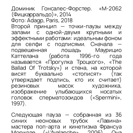
Доминик Гонсалес-Форстер. «M-2062
(Фицкарральдо)», 2014
Фото: Adagp, Paris, 2018
Второй принцип — точки-паузы между
залами с одной-двумя крупными и
эффектными работами: идеальным фоном
для селфи с подписями. Сначала —
подвешенная лошадь Маурицио
Каттелана (работа 1996-го года
называется «Прогулка Троцкого», «The
Ballad Of Trotsky») и стена, на которой
висят буквально «стописят» (так
утверждает подпись, кто их считает)
резиновых масок художника,
изображение улыбающихся носатых
головок сперматозоидов («Spermini»,
1997).
Следующая пауза — собранная из 36
синих неоновых трубок «Лавина»
мастера поп-арта и кинетизма Франсуа
Морилле («L’Avalanche», 2006). Она