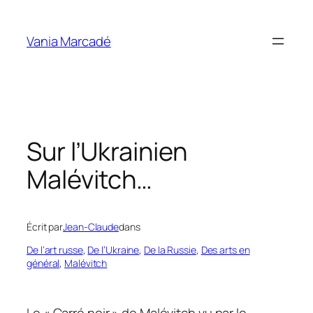
Aller
au
Vania Marcadé
contenu
Sur l’Ukrainien
Malévitch…
Écrit par
Jean-Claude
dans
De l’art russe
, 
De l’Ukraine
, 
De la Russie
, 
Des arts en
général
, 
Malévitch
Le « Carré noir » de Malévitch vu par le