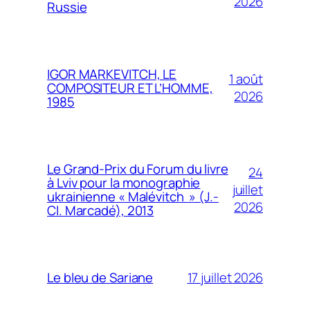
2026
Russie
IGOR MARKEVITCH, LE
1 août
COMPOSITEUR ET L’HOMME,
2026
1985
Le Grand-Prix du Forum du livre
24
à Lviv pour la monographie
juillet
ukrainienne « Malévitch » (J.-
2026
Cl. Marcadé), 2013
17 juillet 2026
Le bleu de Sariane