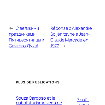
←
С великими
Réponse d’Alexandre
праздниками
Soljénitsyne à Jean-
Пятидесятницы и
Claude Marcadé en
Святого Духа!
1972
→
PLUS DE PUBLICATIONS
Souza Cardoso et le
7 août
cubofuturisme venu de