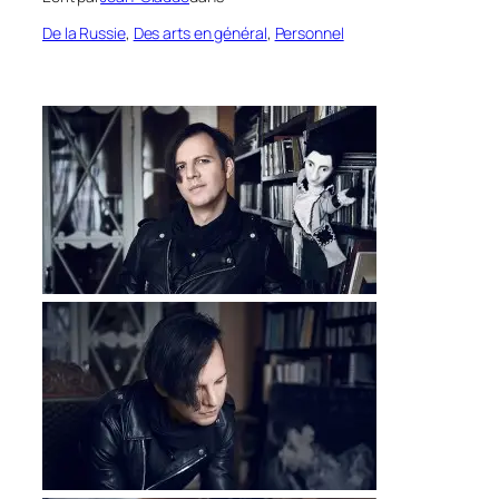
De la Russie
, 
Des arts en général
, 
Personnel