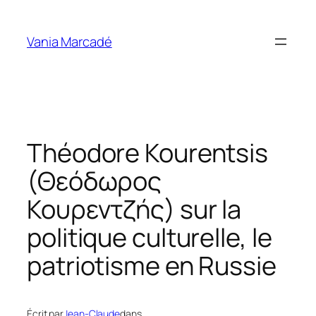
Aller
au
Vania Marcadé
contenu
Théodore Kourentsis
(Θεόδωρος
Κουρεντζής) sur la
politique culturelle, le
patriotisme en Russie
Écrit par
Jean-Claude
dans