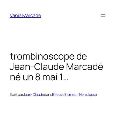
Aller
au
Vania Marcadé
contenu
trombinoscope de
Jean-Claude Marcadé
né un 8 mai 1…
Écrit par
Jean-Claude
dans
Billets d’humeur
, 
Non classé