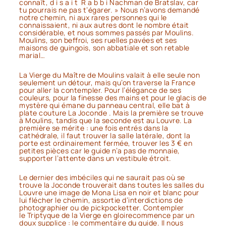
connaît,
d i s a i t R a b b i Nachman de Bratslav,
car
tu pourrais ne pas t’égarer. »
Nous n’avons demandé
notre chemin, ni aux rares personnes qui le
connaissaient, ni aux autres dont le nombre était
considérable, et nous sommes passés par Moulins.
Moulins, son beffroi, ses ruelles pavées et ses
maisons de guingois, son abbatiale et son retable
marial…
La Vierge du Maître de Moulins valait à elle seule non
seulement un détour, mais qu’on traverse la France
pour aller la contempler. Pour l’élégance de ses
couleurs, pour la finesse des mains et pour le glacis de
mystère qui émane du panneau central, elle bat à
plate couture
La Joconde
. Mais la première se trouve
à Moulins, tandis que la seconde est au Louvre. La
première se mérite : une fois entrés dans la
cathédrale, il faut trouver la salle latérale, dont la
porte est ordinairement fermée, trouver les 3 € en
petites pièces car le guide n’a pas de monnaie,
supporter l’attente dans un vestibule étroit.
Le dernier des imbéciles qui ne saurait pas où se
trouve
la Joconde
trouverait dans toutes les salles du
Louvre une image de Mona Lisa en noir et blanc pour
lui flécher le chemin, assortie d’interdictions de
photographier ou de pickpocketter. Contempler
le
Triptyque de la Vierge en gloire
commence par un
doux supplice : le commentaire du guide. Il nous