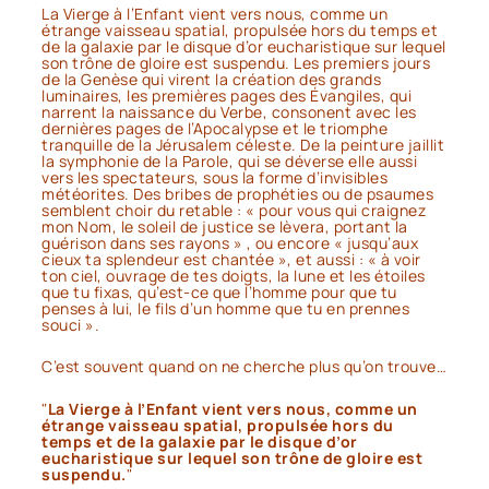
La Vierge à l’Enfant vient vers nous, comme un
étrange vaisseau spatial, propulsée hors du temps et
de la galaxie par le disque d’or eucharistique sur lequel
son trône de gloire est suspendu. Les premiers jours
de la Genèse qui virent la création des grands
luminaires, les premières pages des Évangiles, qui
narrent la naissance du Verbe, consonent avec les
dernières pages de l’Apocalypse et le triomphe
tranquille de la Jérusalem céleste. De la peinture jaillit
la symphonie de la Parole, qui se déverse elle aussi
vers les spectateurs, sous la forme d’invisibles
météorites. Des bribes de prophéties ou de psaumes
semblent choir du retable :
« pour vous qui craignez
mon Nom, le soleil de justice se lèvera, portant la
guérison dans ses rayons »
, ou encore
« jusqu’aux
cieux ta splendeur est chantée »,
et aussi :
« à voir
ton ciel, ouvrage de tes doigts, la lune et les étoiles
que tu fixas, qu’est-ce que l’homme pour que tu
penses à lui, le fils d’un homme que tu en prennes
souci ».
C’est souvent quand on ne cherche plus qu’on trouve…
La Vierge à l’Enfant vient vers nous, comme un
étrange vaisseau spatial, propulsée hors du
temps et de la galaxie par le disque d’or
eucharistique sur lequel son trône de gloire est
suspendu.