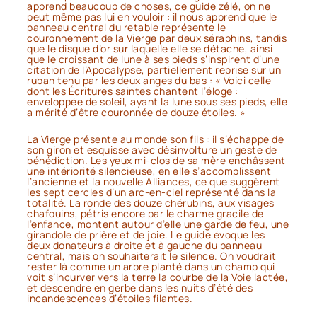
apprend beaucoup de choses, ce guide zélé, on ne
peut même pas lui en vouloir : il nous apprend que le
panneau central du retable représente le
couronnement de la Vierge par deux séraphins, tandis
que le disque d’or sur laquelle elle se détache, ainsi
que le croissant de lune à ses pieds s’inspirent d’une
citation de l’Apocalypse, partiellement reprise sur un
ruban tenu par les deux anges du bas :
« Voici celle
dont les Écritures saintes chantent l’éloge :
enveloppée de soleil, ayant la lune sous ses pieds, elle
a mérité d’être couronnée de douze étoiles. »
La Vierge présente au monde son fils : il s’échappe de
son giron et esquisse avec désinvolture un geste de
bénédiction. Les yeux mi-clos de sa mère enchâssent
une intériorité silencieuse, en elle s’accomplissent
l’ancienne et la nouvelle Alliances, ce que suggèrent
les sept cercles d’un arc-en-ciel représenté dans la
totalité. La ronde des douze chérubins, aux visages
chafouins, pétris encore par le charme gracile de
l’enfance, montent autour d’elle une garde de feu, une
girandole de prière et de joie. Le guide évoque les
deux donateurs à droite et à gauche du panneau
central, mais on souhaiterait le silence. On voudrait
rester là comme un arbre planté dans un champ qui
voit s’incurver vers la terre la courbe de la Voie lactée,
et descendre en gerbe dans les nuits d’été des
incandescences d’étoiles filantes.