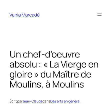
Aller
au
Vania Marcadé
contenu
Un chef-d’oeuvre
absolu : « La Vierge en
gloire » du Maître de
Moulins, à Moulins
Écrit par
Jean-Claude
dans
Des arts en général