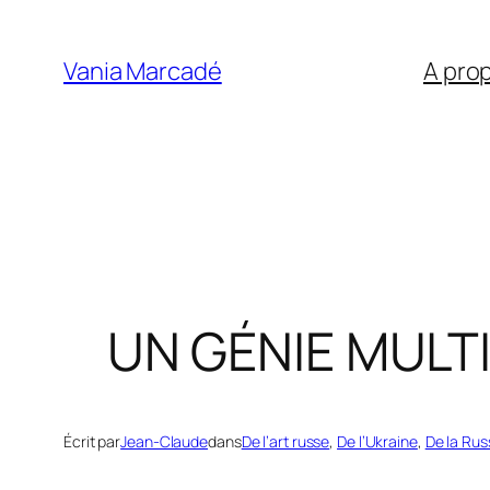
Aller
au
Vania Marcadé
A pro
contenu
UN GÉNIE MULTIP
Écrit par
Jean-Claude
dans
De l’art russe
, 
De l’Ukraine
, 
De la Rus