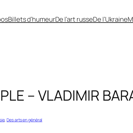
pos
Billets d’humeur
De l’art russe
De l’Ukraine
M
LE – VLADIMIR BAR
sie
, 
Des arts en général