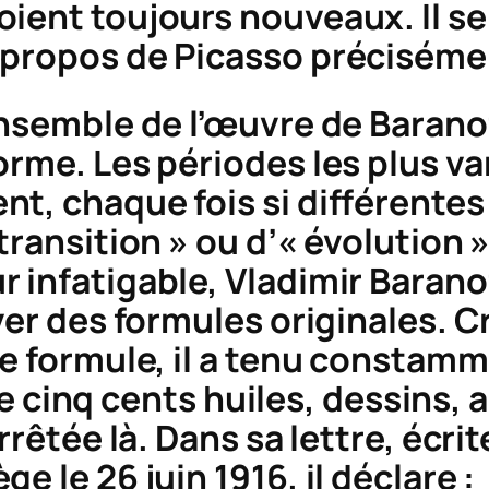
ient toujours nouveaux. Il se 
 propos de Picasso préciséme
ensemble de l’œuvre de Barano
orme. Les périodes les plus v
, chaque fois si différentes d
transition » ou d’« évolution »
 infatigable, Vladimir Barano
ver des formules originales. C
ne formule, il a tenu constamm
s de cinq cents huiles, dessins
rrêtée là. Dans sa lettre, écri
e le 26 juin 1916, il déclare :