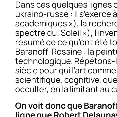
Dans ces quelques lignes on
ukraino-russe : il s’exerce à
académiques »), la recherch
spectre du. Soleil »), l’inv
résumé de ce qu’ont été to
Baranoff-Rossiné : la peint
technologique. Répétons-le,
siècle pour qui l’art comm
scientifique, cognitive, qu
occulter, en la limitant au
On voit donc que Baranoff-
ligne que Robert Delaunay