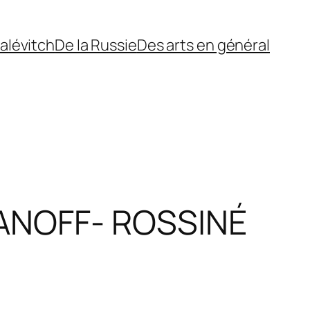
alévitch
De la Russie
Des arts en général
ANOFF- ROSSINÉ