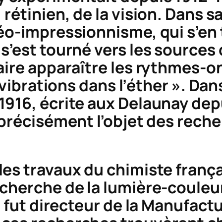
 rétinien, de la vision. Dans 
éo-impressionnisme, qui s’en t
’est tourné vers les sources d
faire apparaître les rythmes-
 vibrations dans l’éther ». Dan
16, écrite aux Delaunay depuis
 précisément l’objet des rech
es travaux du chimiste frança
echerche de la lumière-couleu
i fut directeur de la Manufact