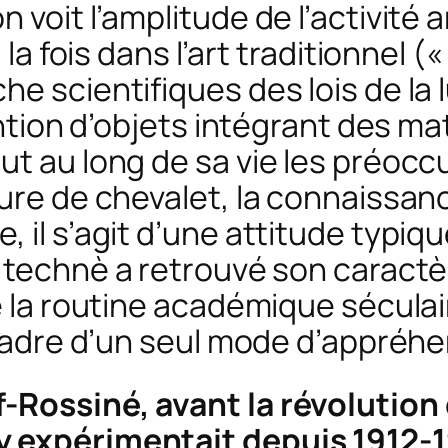
 voit l’amplitude de l’activité a
 la fois dans l’art traditionnel (
e scientifiques des lois de la 
ention d’objets intégrant des mat
ut au long de sa vie les préoc
ure de chevalet, la connaissanc
 il s’agit d’une attitude typiqu
e
technè
a retrouvé son caractè
e la routine académique séculai
 cadre d’un seul mode d’appréhe
Rossiné, avant la révolution d
 expérimentait depuis 1912-19