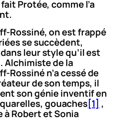
fait Protée, comme l’a
nt.
ff-Rossiné, on est frappé
ariées se succèdent,
ans leur style qu’il est
. Alchimiste de la
ff-Rossiné n’a cessé de
réateur de son temps, il
ent son génie inventif en
, aquarelles, gouaches
[1]
,
te à Robert et Sonia