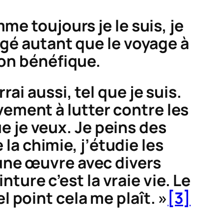
me toujours je le suis, je
ngé autant que le voyage à
on bénéfique.
ai aussi, tel que je suis.
ivement à lutter contre les
e je veux. Je peins des
la chimie, j’étudie les
à une œuvre avec divers
ture c’est la vraie vie. Le
el point cela me plaît. »
[3]