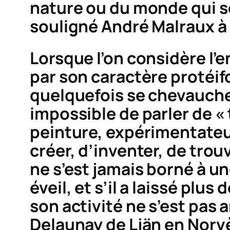
nature ou du monde qui so
souligné André Malraux à
Lorsque l’on considère l’
par son caractère protéif
quelquefois se chevauchent
impossible de parler de « 
peinture, expérimentateur
créer, d’inventer, de trou
ne s’est jamais borné à u
éveil, et s’il a laissé plu
son activité ne s’est pas a
Delaunay de Ljän en Norvèg