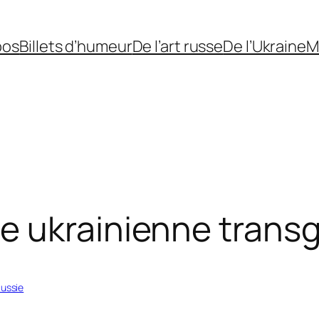
pos
Billets d’humeur
De l’art russe
De l’Ukraine
M
e ukrainienne trans
Russie