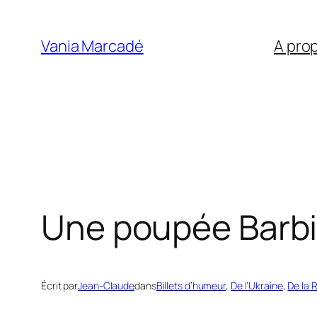
Aller
au
Vania Marcadé
A pro
contenu
Une poupée Barbi
Écrit par
Jean-Claude
dans
Billets d’humeur
, 
De l’Ukraine
, 
De la 