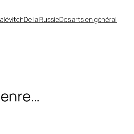
alévitch
De la Russie
Des arts en général
genre…