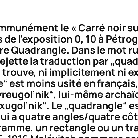
unément le « Carré noir sur 
s de l’exposition 0, 10 à Pétro
ire
Quadrangle
. Dans le mot ru
rejette la traduction par „quad
 trouve, ni implicitement ni e
“ est moins usité en françai
yreugol’nik
“, lui-même archaï
xugol’nik
“. Le „quadrangle“ 
ui a quatre angles/quatre côté
ramme, un rectangle ou un tra