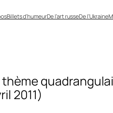
pos
Billets d’humeur
De l’art russe
De l’Ukraine
M
n thème quadrangulai
il 2011)