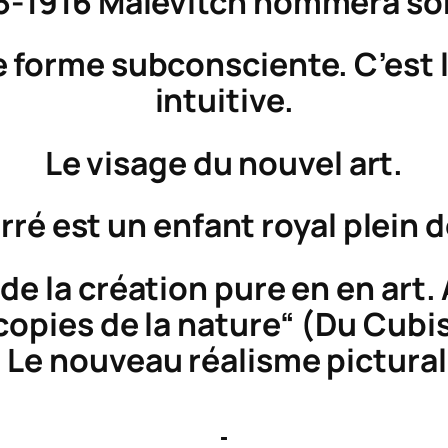
15-1916 Malévitch nommera son
e forme subconsciente. C’est l
intuitive.
Le visage du nouvel art.
rré est un enfant royal plein d
 la création pure en en art. Av
copies de la nature“ (
Du Cubis
Le nouveau réalisme pictural