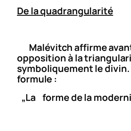
De la quadrangularité
Malévitch affirme avant t
opposition à la triangular
symboliquement le divin. 
formule :
„La forme de la modernit