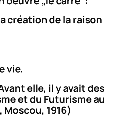
 oeuvre „le carré“:
a création de la raison
e vie.
ant elle, il y avait des
me et du Futurisme au
, Moscou, 1916)