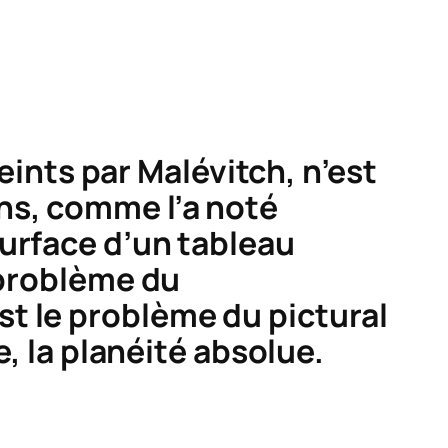
ints par Malévitch, n’est
ns, comme l’a noté
urface d’un tableau
 problème du
t le problème du pictural
e, la planéité absolue.