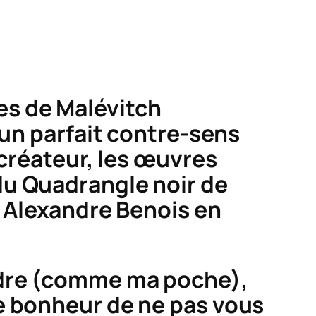
es de Malévitch
 un parfait contre-sens
 créateur, les œuvres
du
Quadrangle
noir de
e Alexandre Benois en
cadre (comme ma poche),
 le bonheur de ne pas vous