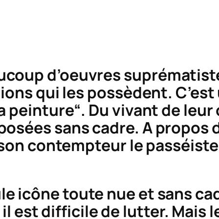
aucoup d’oeuvres suprématist
tions qui les possèdent. C’est
a peinture“. Du vivant de leur
posées sans cadre. A propos 
à son contempteur le passéist
eule icône toute nue et sans 
il est difficile de lutter. Mais