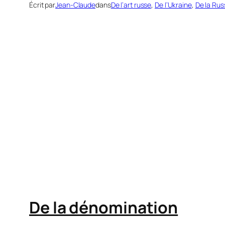
Écrit par
Jean-Claude
dans
De l’art russe
, 
De l’Ukraine
, 
De la Rus
Va
De la dénomination