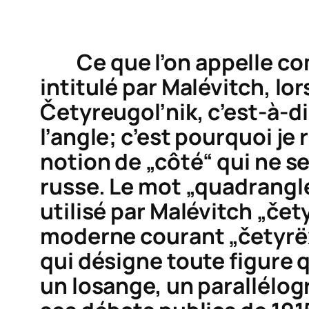
Ce que l’on appelle comm
intitulé par Malévitch, lor
Četyreugol’nik
, c’est-à-d
l’angle; c’est pourquoi je 
notion de „côté“ qui ne se
russe. Le mot „quadrangle
utilisé par Malévitch „
čet
moderne courant „
četyrё
qui désigne toute figure q
un losange, un parallélog