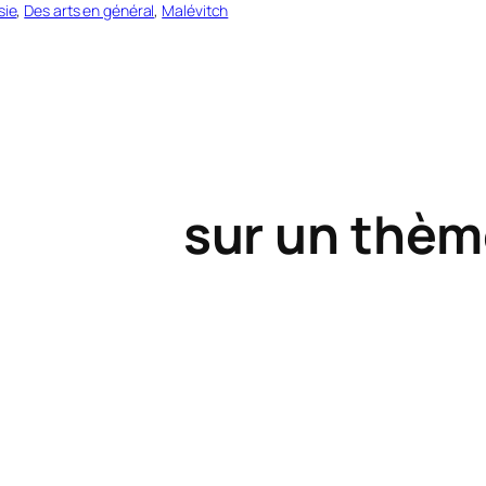
sie
, 
Des arts en général
, 
Malévitch
riat
sur un thèm