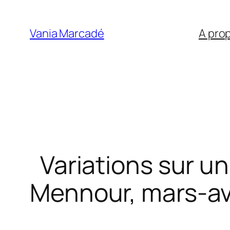
Aller
au
Vania Marcadé
A pro
contenu
Variations sur u
Mennour, mars-avr