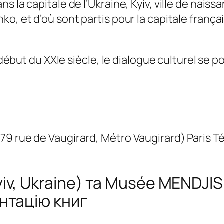
 la capitale de l’Ukraine, Kyiv, ville de naiss
ko, et d’où sont partis pour la capitale franç
 début du XXIe siècle, le dialogue culturel se p
 rue de Vaugirard, Métro Vaugirard) Paris Tél 
v, Ukraine) та Musée MENDJI
нтацію книг