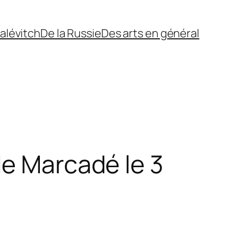
alévitch
De la Russie
Des arts en général
de Marcadé le 3