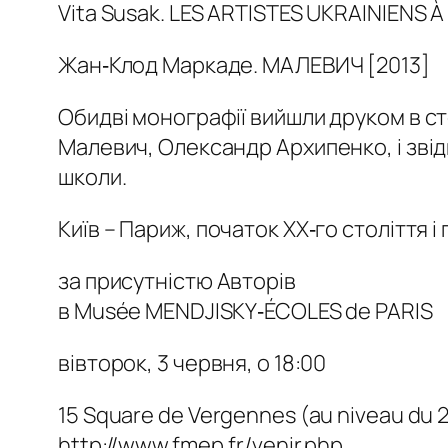
Vita Susak. LES ARTISTES UKRAINIENS À 
Жан‐Клод Маркаде. МАЛЕВИЧ [2013]
Обидві монографії вийшли друком в ст
Малевич, Олександр Архипенко, і звід
школи.
Київ – Париж, початок ХХ‐го століття і
за присутністю Авторів
в Musée MENDJISKY‐ÉCOLES de PARIS
вівторок, 3 червня, о 18:00
15 Square de Vergennes (au niveau du 279
http://www.fmep.fr/venir.php