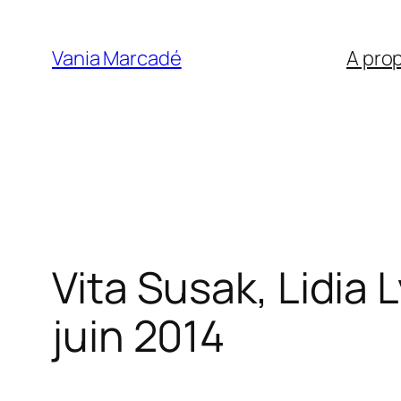
Aller
au
Vania Marcadé
A pro
contenu
Vita Susak, Lidia
juin 2014