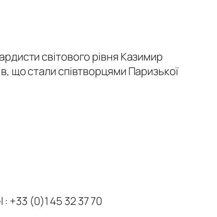
гардисти світового рівня Казимир
ів, що стали співтворцями Паризької
: +33 (0)1 45 32 37 70