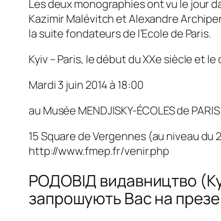
Les deux monographies ont vu le jour dans
Kazimir Malévitch et Alexandre Archipen
la suite fondateurs de l’Ecole de Paris.
Kyiv – Paris, le début du XXe siècle et le
Mardi 3 juin 2014 à 18:00
au Musée MENDJISKY-ÉCOLES de PARIS
15 Square de Vergennes (au niveau du 279
http://www.fmep.fr/venir.php
РОДОВІД видавництво (Kyi
запрошують Вас на презе