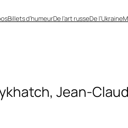
pos
Billets d’humeur
De l’art russe
De l’Ukraine
M
 Lykhatch, Jean-Clau