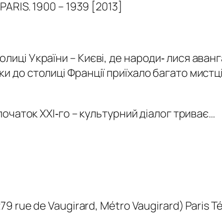
PARIS. 1900 – 1939 [2013]
олиці України – Києві, де народи‐ лися аван
ки до столиці Франції приїхало багато миcтц
 початок ХХІ‐го – культурний діалог триває…
 rue de Vaugirard, Métro Vaugirard) Paris Tél 