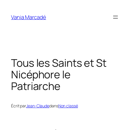
Aller
au
Vania Marcadé
contenu
Tous les Saints et St
Nicéphore le
Patriarche
Écrit par
Jean-Claude
dans
Non classé