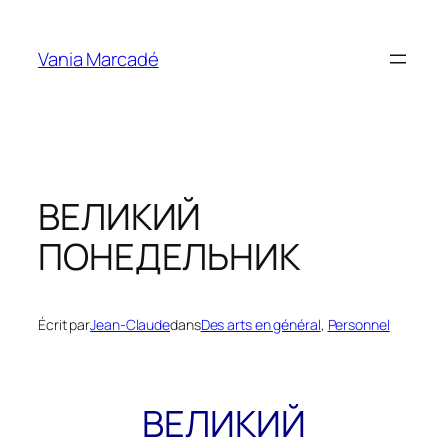
Aller
au
Vania Marcadé
contenu
ВЕЛИКИЙ
ПОНЕДЕЛЬНИК
Écrit par
Jean-Claude
dans
Des arts en général
, 
Personnel
ВЕЛИКИЙ