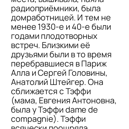
радиоприёмники, была
домработницей. И тем не
менее 1930-е и 40-е были
годами плодотворных
встреч. Близкими её
друзьями были в то время
перебравшиеся в Париж
Алла и Сергей Головины,
Анатолий Штейгер. Она
сближается с Тэффи
(мама, Евгения Антоновна,
была у Тэффи
dame de
compagnie
). Тэффи
всячески поощряла