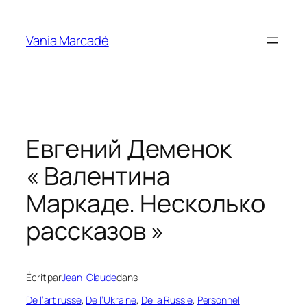
Aller
au
Vania Marcadé
contenu
Евгений Деменок
« Валентина
Маркаде. Несколько
рассказов »
Écrit par
Jean-Claude
dans
De l’art russe
, 
De l’Ukraine
, 
De la Russie
, 
Personnel