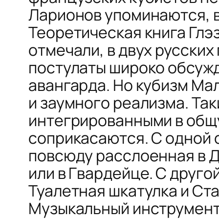
Ларионов упоминаются, в
Теоретическая книга Глэ
отмечали, в двух русских 
постулаты широко обсужд
авангарда. Но кубизм Ма
и заумного реализма. Та
интегрированными в общу
соприкасаются. С одной 
повсюду расслоенная в
Д
или в
Гвардейце.
С друго
Туалетная шкатулка
и
Ста
Музыкальный инструмент