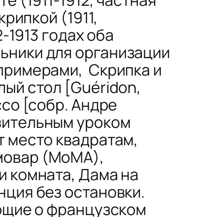
скрипкой
(1911,
2-1913 годах оба
ьники для организации
 примерами,
Скрипка и
лый стол
[
Guéridon
,
со [собр. Андре
зительным уроком
т место квадратам,
мовар
(МoМА),
и комната, Дама на
нция без остановки.
ующие о французском