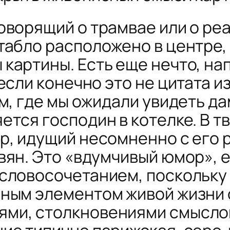
ворящий о трамвае или о реа
табло расположено в центре, 
картины. Есть еще нечто, на
если конечно это не цитата и
м, где мы ожидали увидеть дам
ется господин в котелке. В 
р, идущий несомненно c его 
вян. Это «вдумчивый юмор», 
словосочетанием, поскольку
ным элементом живой жизни 
ми, столкновениями смыслов