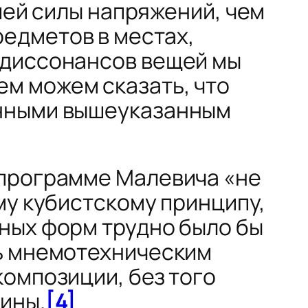
ей силы напряжений, чем
редметов в местах,
т диссонансов вещей мы
ем можем сказать, что
енными вышеуказанным
 программе Малевича «не
му кубистскому принципу,
ных форм трудно было бы
шь мнемотехническим
композиции, без того
ины.
[4]