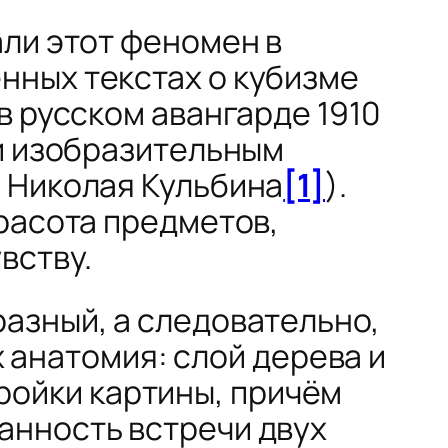
али этот феномен в
енных текстах о кубизме
 в русском авангарде 1910
 и изобразительным
 Николая Кульбина
[1]
).
расота предметов,
вству.
разный, а следовательно,
х анатомия: слой дерева и
тройки картины, причём
анность встречи двух