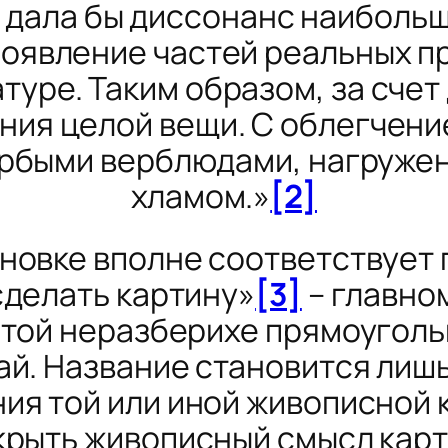
 дала бы диссонанс наибольш
оявление частей реальных п
уре. Таким образом, за сче
ия целой вещи. С облегчени
орбыми верблюдами, нагруж
хламом.»
[2]
ановке
вполне соответствует
сделать картину»
[3]
– главно
этой неразберихе прямоуголь
ай. Название становится ли
ия той или иной живописной 
крыть живописный смысл карт