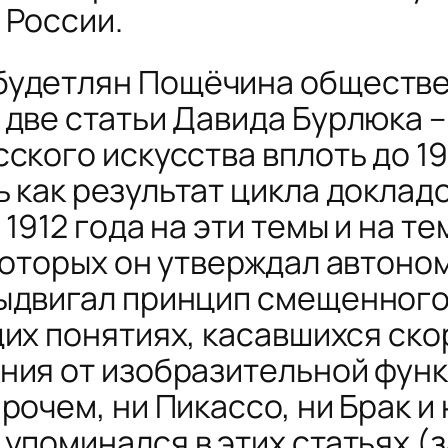
 России.
будетлян
Пощёчина обществе
две статьи Давида Бурлюка –
ского искусства вплоть до 191
 как результат цикла доклад
 1912 года на эти темы и на 
 которых он утверждал автоно
выдвигал принцип смещенного
бщих понятиях, касавшихся ск
ия от изобразительной функц
рочем, ни Пикассо, ни Брак и 
упоминался в этих статьях (