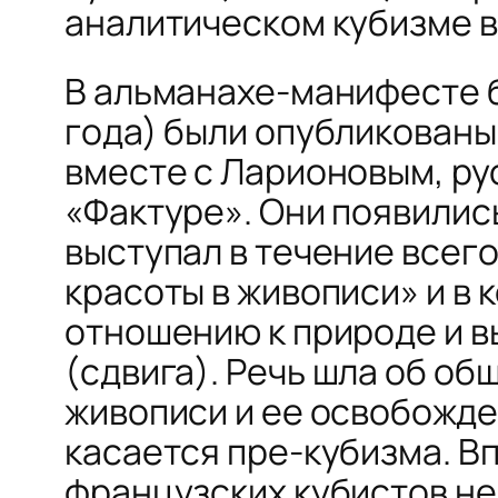
аналитическом кубизме в
В альманахе-манифесте 
года) были опубликованы 
вместе с Ларионовым, рус
«Фактуре». Они появились
выступал в течение всего
красоты в живописи» и в
отношению к природе и 
(
сдвига
). Речь шла об о
живописи и ее освобожден
касается пре-кубизма. Вп
французских кубистов не 