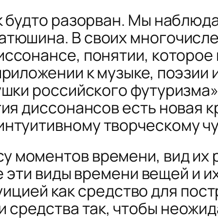
к будто разорван. Мы наблюд
Матюшина
. В своих многочисл
иссонансе
, понятии, которое
приложении к музыке, поэзии
ушки российского футуризма»
гия диссонансов есть новая к
нтуитивному творческому чу
у моментов времени, вид их 
е эти виды времени вещей и и
нтуицией как средство для пос
и средства так, чтобы неожид