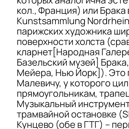
кол., Франция) или Брака 
Кunstsammlung Nordrhein-W
парижских художника ши
поверхности холста (ср
кларнет
[Народная Галере
Базельский музей] Брака
Мейерa, Нью Йорк]). Эт
Малевичу, у которого ци
прямоугольникам, трапе
Музыкальный инструмент 
трамвайной остановке
(S
Кунцево
(обе в ГТГ) – п