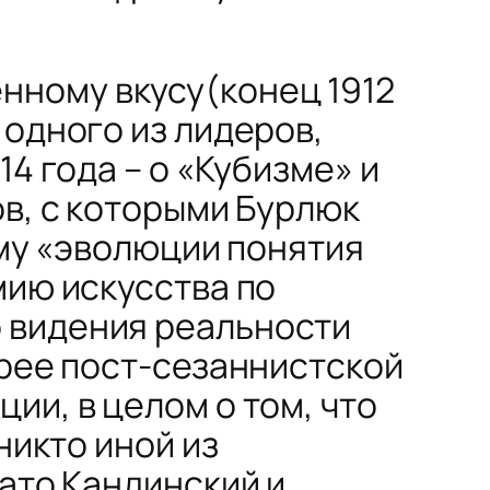
нному вкусу
(конец 1912
 одного из лидеров,
4 года – о «Кубизме» и
ов, с которыми Бурлюк
тему «эволюции понятия
мию искусства по
 видения реальности
орее пост-сезаннистской
ии, в целом о том, что
никто иной из
зато Кандинский и