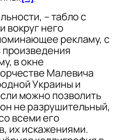
льности, – табло с
и вокруг него
поминающее рекламу, с
з произведения
у, в окне
творчестве Малевича
родной Украины и
если можно позволить
 он не разрушительный,
со всеми его
, их искажениями.