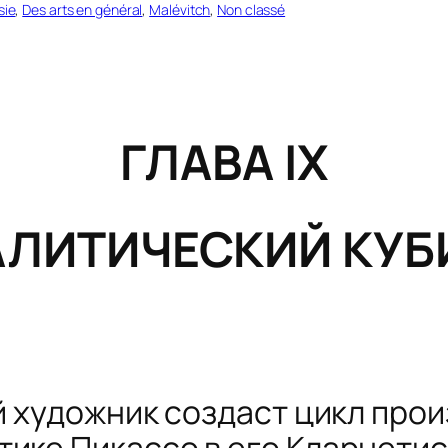
sie
, 
Des arts en général
, 
Malévitch
, 
Non classé
ГЛАВА
IX
АЛИТИЧЕСКИЙ КУБ
ий художник создаст цикл про
тике Пикассо в его
Кларнети