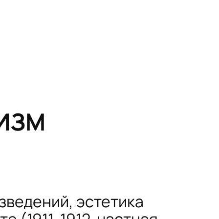
ИЗМ
изведений, эстетика
сте
(1911-1912, частная