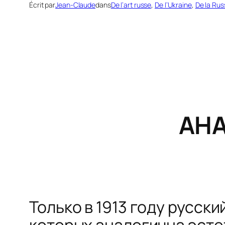
Écrit par
Jean-Claude
dans
De l’art russe
, 
De l’Ukraine
, 
De la Rus
АН
Только в 1913 году русск
которых аналогична эсте