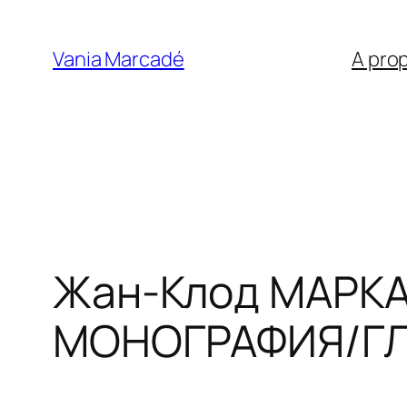
Aller
au
Vania Marcadé
A pro
contenu
Жан-Клод МАРКАД
МОНОГРАФИЯ/ГЛ