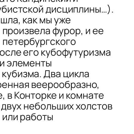
кубистской дисциплины…).
шла, как мы уже
, произвела фурор, и ее
и петербургского
после его кубофутуризма
ти элементы
кубизма. Два цикла
оенная веерообразно,
е
, в
Конторке
и комнате
 двух небольших холстов
, или работы