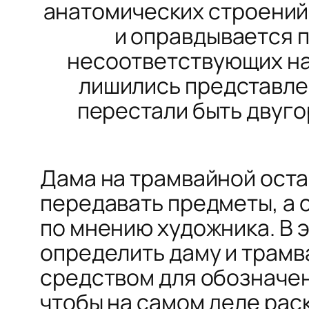
анатомических строений
и оправдывается п
несоответствующих нат
лишились представлен
перестали быть двуг
Дама на трамвайной ост
передавать предметы, а 
по мнению художника. В 
определить даму и трамв
средством для обозначен
чтобы на самом деле рас