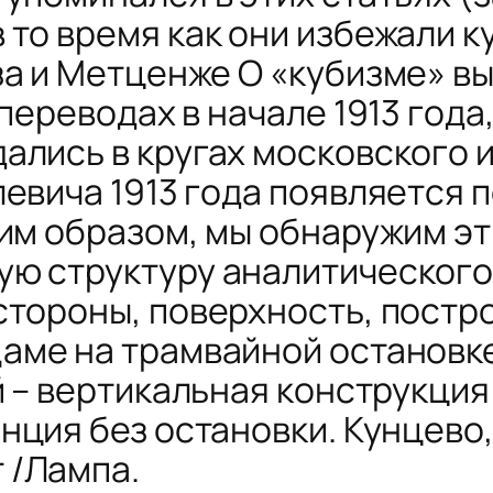
 то время как они избежали 
за и Метценже
O «кубизмe»
вы
переводах в начале 1913 года
ались в кругах московского 
левича 1913 года появляется 
ким образом, мы обнаружим э
ю структуру аналитического 
стороны, поверхность, постр
аме на трамвайной остановк
й – вертикальная конструкция
нция без остановки. Кунцево
 /Лампa.