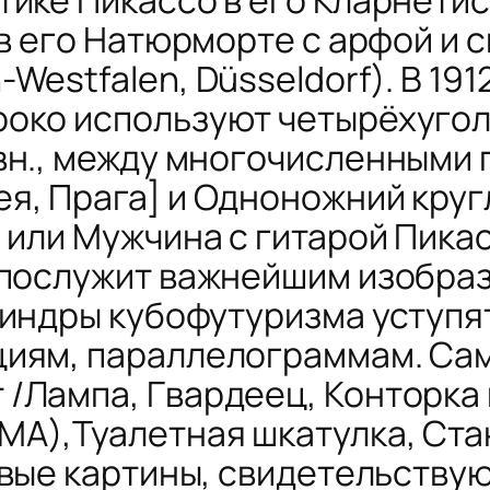
в его
Натюрморте с арфой и 
estfalen, Düsseldorf). В 191
роко используют четырёхугол
авн., между многочисленными
я, Прага] и
Одноножний круг
, или
Мужчина с гитарой
Пикас
о послужит важнейшим изобра
линдры кубофутуризма уступя
циям, параллелограммам.
Са
/Лампa, Гвардеец, Конторка 
MA),
Туалетная шкатулка
,
Ста
ервые картины, свидетельств