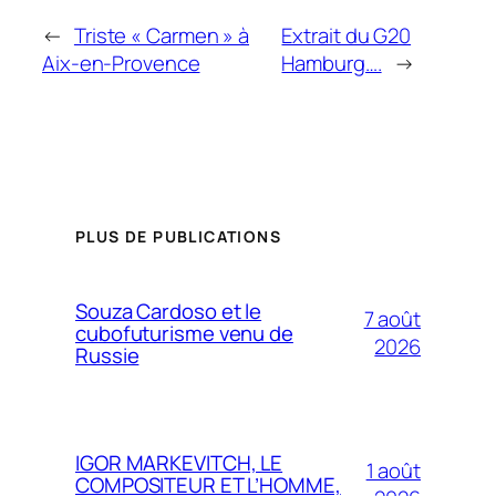
←
Triste « Carmen » à
Extrait du G20
Aix-en-Provence
Hamburg….
→
PLUS DE PUBLICATIONS
Souza Cardoso et le
7 août
cubofuturisme venu de
2026
Russie
IGOR MARKEVITCH, LE
1 août
COMPOSITEUR ET L’HOMME,