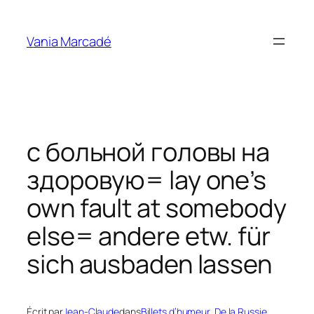
Aller
au
Vania Marcadé
contenu
с больной головы на
здоровую= lay one’s
own fault at somebody
else= andere etw. für
sich ausbaden lassen
Écrit par
Jean-Claude
dans
Billets d’humeur
, 
De la Russie