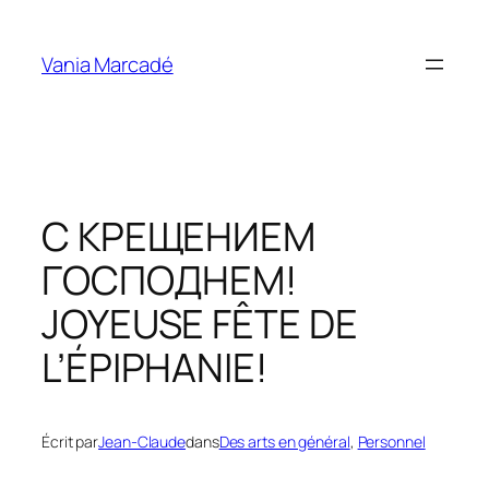
Aller
au
Vania Marcadé
contenu
С КРЕЩЕНИЕМ
ГОСПОДНЕМ!
JOYEUSE FÊTE DE
L’ÉPIPHANIE!
Écrit par
Jean-Claude
dans
Des arts en général
, 
Personnel