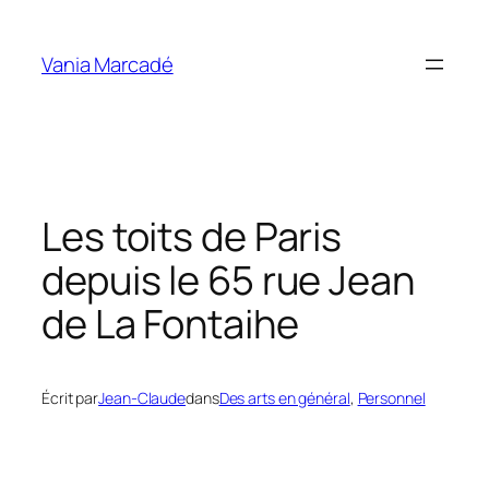
Aller
au
Vania Marcadé
contenu
Les toits de Paris
depuis le 65 rue Jean
de La Fontaihe
Écrit par
Jean-Claude
dans
Des arts en général
, 
Personnel