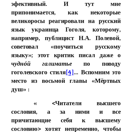
эфективный. И тут мне
припонимается, как некоторыe
великоросы реагировали на русский
язык украинца Гоголя, которому,
например, публицист Н.А. Полевой,
советовал «поyчиться русскому
языку»; этот критик писал даже о
чуднóй
галиматье
по поводу
гоголевского стиля
[4]
… Вспомним это
место из восьмой главы «Мёртвых
душ» :
« <
Читатели высшего
сословия,
а за ними и все
причитающие себя к высшему
сословию> xотят непременно, чтобы