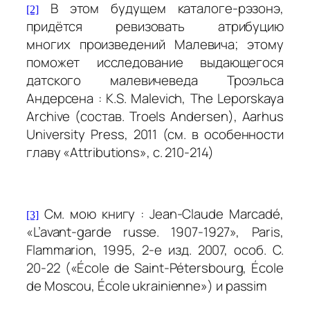
B этом будущем каталоге-рэзонэ,
[2]
придётся ревизовать атрибуцию
многиx
произведений Малевича; этому
поможет исследование выдающегося
датского малевичеведа Троэльса
Андерсена : K.S. Malevich,
The Leporskaya
Archive
(состав. Troels Andersen), Aarhus
University Press, 2011 (cм. в особенности
главу «Attributions», c. 210-214)
См. мою книгу : Jean-Claude Marcadé,
[3]
«L’avant-garde russe. 1907-1927», Paris,
Flammarion, 1995, 2-e изд. 2007, ocoб. С.
20-22 («École de Saint-Pétersbourg, École
de Moscou, École ukrainienne») и
passim