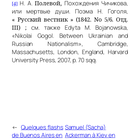
Н. А.
Полевой,
Похождения Чичикова,
[4]
или мертвые души. Поэма Н. Гоголя,
« Русский вестник » (1842. No 5/6. Отд.
III) ;
см. также
Edyta M. Bojanowska,
«Nikolai Gogol. Between Ukrainian and
Russian Nationalism», Cambridge,
Massachusetts, London, England, Harvard
University Press, 2007, p. 70 sqq.
←
Quelques flashs
Samuel (Sacha)
de Buenos Aires en
Ackerman à Kiev en