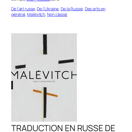
De l’art russe
, 
De l’Ukraine
, 
De la Russie
, 
Des arts en
général
, 
Malévitch
, 
Non classé
TRADUCTION EN RUSSE DE