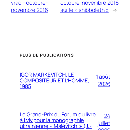
vrac – octobre-
octobre-novembre 2016
novembre 2016
sur le « shibboleth »
→
PLUS DE PUBLICATIONS
IGOR MARKEVITCH, LE
1 août
COMPOSITEUR ET L’HOMME,
2026
1985
Le Grand-Prix du Forum du livre
24
à Lviv pour la monographie
juillet
ukrainienne « Malévitch » (J.-