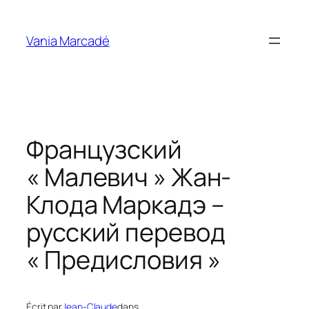
Aller
au
Vania Marcadé
contenu
Французский
« Малевич » Жан-
Клода Маркадэ –
русский перевод
« Предисловия »
Écrit par
Jean-Claude
dans