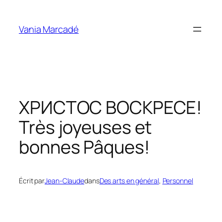
Aller
au
Vania Marcadé
contenu
ХРИСТОС ВОСКРЕСЕ!
Très joyeuses et
bonnes Pâques!
Écrit par
Jean-Claude
dans
Des arts en général
, 
Personnel