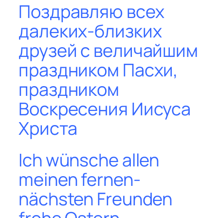
Поздравляю всех
далeких-близких
друзей с величайшим
праздником Пасхи,
праздником
Воскресения Иисуса
Христа
Ich wünsche allen
meinen fernen-
nächsten Freunden