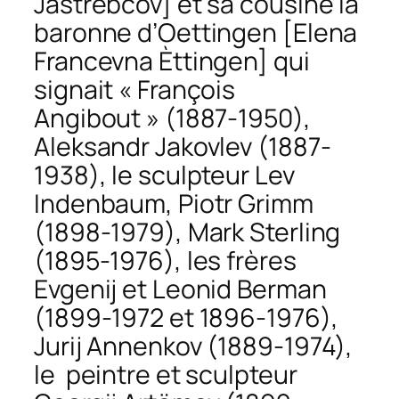
Jastrebcov] et sa cousine la
baronne d’Oettingen [Elena
Francevna Èttingen] qui
signait « François
Angibout » (1887-1950),
Aleksandr Jakovlev (1887-
1938), le sculpteur Lev
Indenbaum, Piotr Grimm
(1898-1979), Mark Sterling
(1895-1976), les frères
Evgenij et Leonid Berman
(1899-1972 et 1896-1976),
Jurij Annenkov (1889-1974),
le peintre et sculpteur