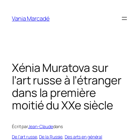
Aller
au
Vania Marcadé
contenu
Xénia Muratova sur
l’art russe à l’étranger
dans la première
moitié du XXe siècle
Écrit par
Jean-Claude
dans
De l’art russe
, 
De la Russie
, 
Des arts en général