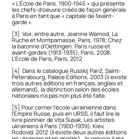
« L’École de Paris. 1900-1945 » qui présente
les chefs-d’oeuvre créés de façon générale
à Paris en tant que « capitale de l’avant-
garde ».
[3] Voir, entre autre, Jeanine Warnod,
La
Ruche et Montparnasse
, Paris, 1978;
Chez
la baronne d’Oettingen. Paris russe et
avant-gardes (1913-1935)
, Pari
s,
2008;
L’École de Paris
, Paris, 2012
[4] Dans le catalogue
Russkij Pari
ž
, Saint-
Pétersbourg, Palace Editions, 2003 (il existe
trois autres éditions en français, anglais et
allemand), la distinction selon des écoles
nationales n’a pas non plus été faite.
[5] Pour cerner l’école ukrainienne dans
l’Empire Russe, puis en URSS, il faut lire le
livre pionnier de Vita Susak,
Les artistes
ukrainiens à Paris (1900-1939)
, Kiev,
Rodovid, 2012 (il existe deux autres éditions
en ukrainien et en anglais). Je renvoie à ma