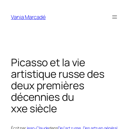
Aller
au
Vania Marcadé
contenu
Picasso et la vie
artistique russe des
deux premières
décennies du
xxe siècle
Écrit par
Jean-Claude
dans
De l’art russe
, 
Des arts en général