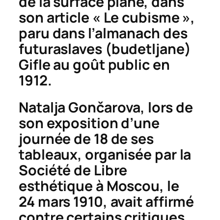
de la surface plane, dans
son article « Le cubisme »,
paru dans l’almanach des
futuraslaves (
budetljane
)
Gifle au goût public
en
1912.
Natalja Gon
č
arova, lors de
son exposition d’une
journée de 18 de ses
tableaux, organisée par la
Société de Libre
esthétique à Moscou, le
24 mars 1910, avait affirmé
contre certains critiques,