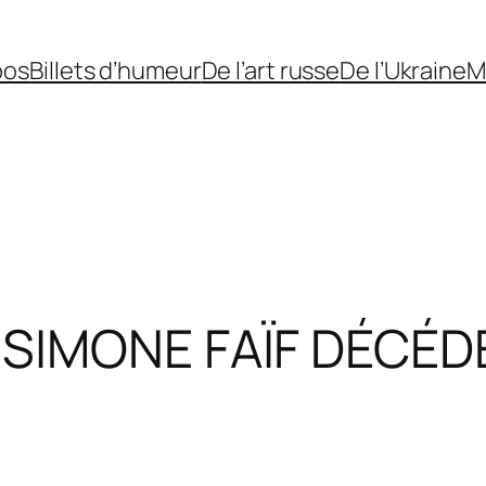
pos
Billets d’humeur
De l’art russe
De l’Ukraine
M
 SIMONE FAÏF DÉCÉDÉ