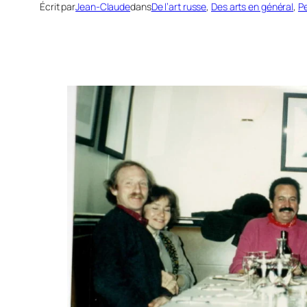
Écrit par
Jean-Claude
dans
De l’art russe
, 
Des arts en général
, 
P