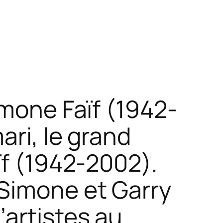
imone Faïf (1942-
ari, le grand
ïf (1942-2002).
Simone et Garry
artistes au