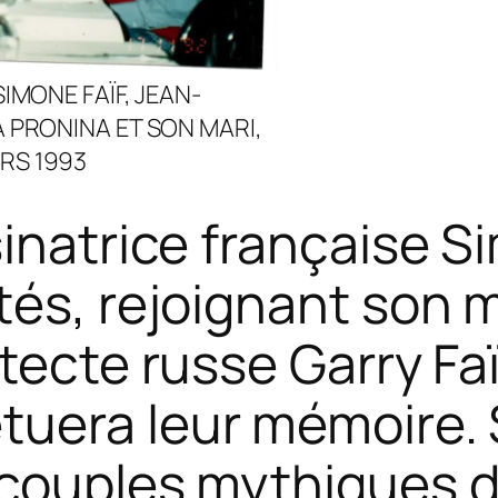
SIMONE FAÏF, JEAN-
A PRONINA ET SON MARI,
RS 1993
sinatrice française S
és, rejoignant son m
itecte russe Garry Fa
tuera leur mémoire. 
couples mythiques d’