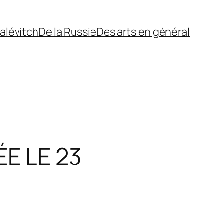
alévitch
De la Russie
Des arts en général
E LE 23