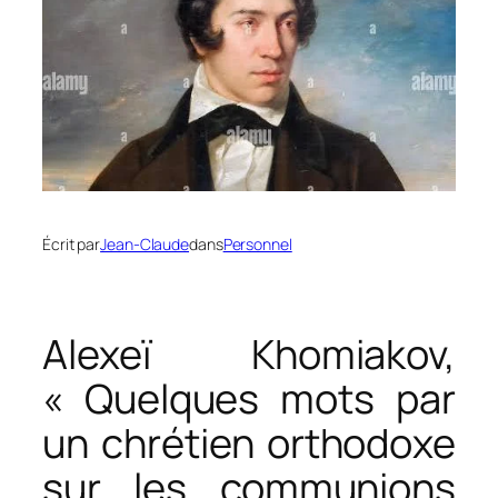
Écrit par
Jean-Claude
dans
Personnel
Alexeï Khomiakov,
« Quelques mots par
un chrétien orthodoxe
sur les communions