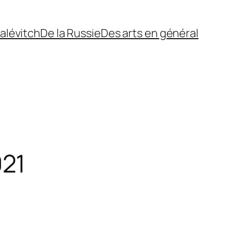
alévitch
De la Russie
Des arts en général
021