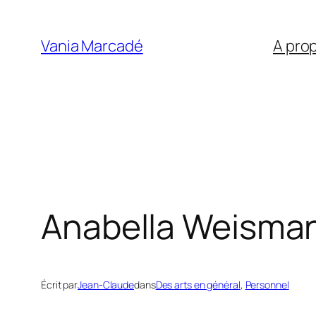
Aller
au
Vania Marcadé
A pro
contenu
Anabella Weisman
Écrit par
Jean-Claude
dans
Des arts en général
, 
Personnel