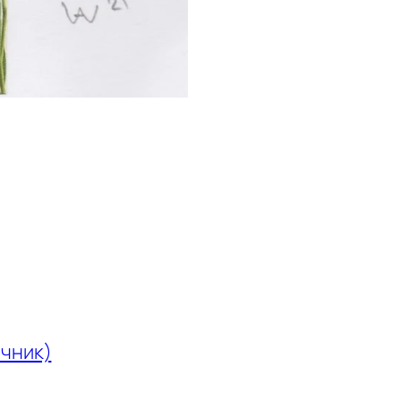
чник)