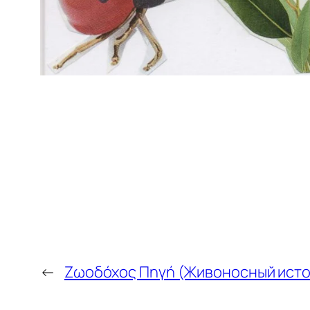
←
Ζωοδόχος Πηγή (Живоносный исто