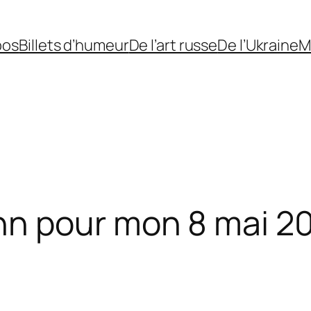
pos
Billets d’humeur
De l’art russe
De l’Ukraine
M
n pour mon 8 mai 2