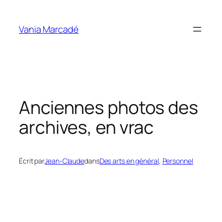
Aller
au
Vania Marcadé
contenu
Anciennes photos des
archives, en vrac
Écrit par
Jean-Claude
dans
Des arts en général
, 
Personnel