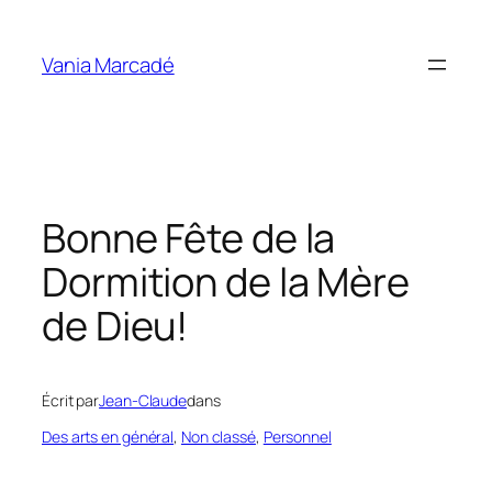
Aller
au
Vania Marcadé
contenu
Bonne Fête de la
Dormition de la Mère
de Dieu!
Écrit par
Jean-Claude
dans
Des arts en général
, 
Non classé
, 
Personnel