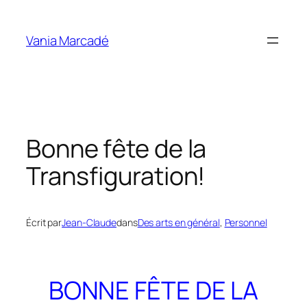
Aller
au
Vania Marcadé
contenu
Bonne fête de la
Transfiguration!
Écrit par
Jean-Claude
dans
Des arts en général
, 
Personnel
BONNE FÊTE DE LA