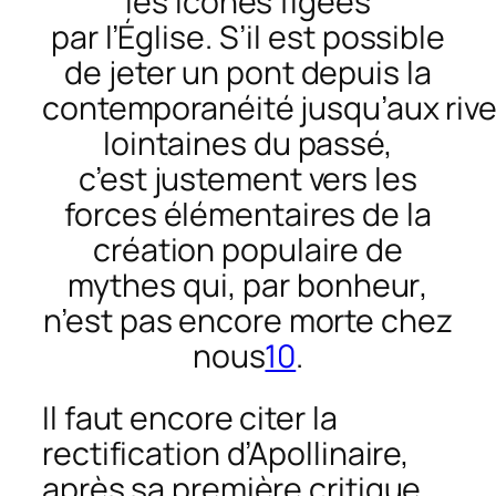
les icônes figées
par
l’Église
.
S’il
est possible
de jeter un pont depuis la
contemporanéité
jusqu’aux
riv
lointaines du pass
é,
c’est
justement vers les
forces élémentaires de la
création populaire de
mythes qui, par bonheur
,
n’est
pas encore morte chez
nou
s
10
.
Il faut encore citer la
rectification d’Apollinaire,
après sa première critique