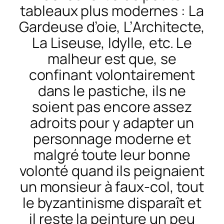
tableaux plus modernes
:
La
Gardeuse d’oie
, L’
Architect
e,
La
Liseus
e, I
dyll
e,
e
tc. Le
malheur est que, se
confinant volontairement
dans le pastiche, ils ne
soient pas encore assez
adroits pour y adapter un
personnage moderne et
malgré toute leur bonne
volonté quand ils peignaient
un monsieur à faux-col, tout
le byzantinisme disparaît et
il reste la peinture un peu