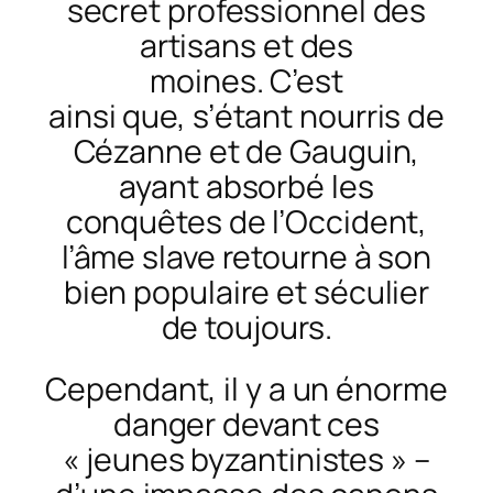
secret professionnel des
artisans et des
moines.
C’est
ainsi
que,
s’étant
nourris de
Cézanne et de Gauguin,
ayant absorbé les
conquêtes de
l’Occident,
l’âme
slave retourne à son
bien populaire et séculier
de toujou
rs.
Cependant, il y a un énorme
danger devant
ces
« jeunes
byzanti
nistes » –