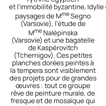
et
l’immobilité
byzantin
e,
Idylle
m
e
paysages de M
Segno
(Varsovie),
l’étude
de
m
e
M
Nalépinsk
a
(Varsovie)
et une bagatelle
de Kaspérovitch
(Tchernigov). Ces petites
planches dorées peintes à
la tempera sont visiblement
des projets pour de grandes
œuv
res :
tout ce groupe
rêve de peinture murale, de
fresque et de mosaïque qui