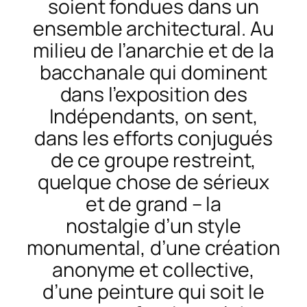
soient fondues dans un
ensemble architectura
l. A
u
milieu de
l’anarchie
et de la
bacchanale qui dominent
dans
l’exposition
des
Indépendants, on
sent,
dans
les efforts conjugués
de ce groupe restreint,
quelque chose de sérieux
et de
grand –
la
nostalgie
d’un
style
monumental,
d’une
création
anonyme et collective
,
d’une
peinture qui soit le