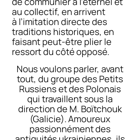
de communier à
l’éternel
et
au
collectif, en
arrivent
à
l’imitation
directe des
traditions historiques, en
faisant
peut-être
plier le
ressort du côté oppos
é.
Nous voulons parler, avant
tout, du groupe des Petits
Russiens et des Polonais
qui travaillent sous la
direction de M. Boïtchouk
(Galicie). Amoureux
passionnément des
antiquités ukrainiennes, ils