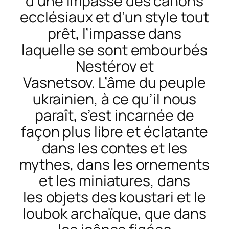
d’une
impasse des canons
ecclésiaux et
d’un
style tout
prêt,
l’impasse
dans
laquelle se sont embourbés
Nestérov et
Vasnetsov.
L’âme
du peuple
ukrainie
n, à ce qu’il
nous
paraît,
s’est
incarnée de
façon plus libre et éclatante
dans les contes et les
mythes, dans les ornements
et les miniature
s, dans
les
objets des
koustari
et le
loubok archaïque, que dans