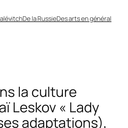
alévitch
De la Russie
Des arts en général
ns la culture
laï Leskov « Lady
ses adaptations),