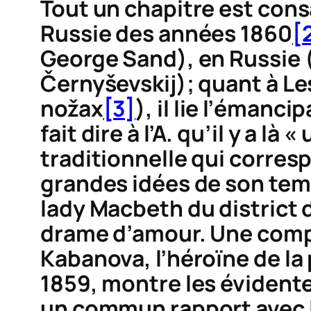
Tout un chapitre est cons
Russie des années 1860
[
George Sand), en Russie (
Černyševskij); quant à L
nožax
[3]
), il lie l’émanci
fait dire à l’A. qu’il y a 
traditionnelle qui corres
grandes idées de son tem
lady Macbeth du district
drame d’amour. Une compa
Kabanova, l’héroïne de la
1859, montre les évidente
un commun rapport avec l