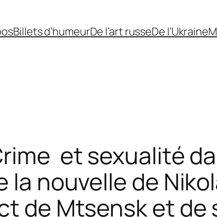
pos
Billets d’humeur
De l’art russe
De l’Ukraine
M
rime et sexualité da
 la nouvelle de Niko
ct de Mtsensk et de 