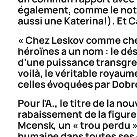
également, comme le note
aussi une Katerina!). Et 
« Chez Leskov comme che
héroïnes a un nom : le dés
d’une puissance transgres
voilà, le véritable royau
celles évoquées par Dobro
Pour l’A., le titre de la 
rabaissement de la figure 
Mcensk, un « trou perdu 
humaine dans toutes ses d