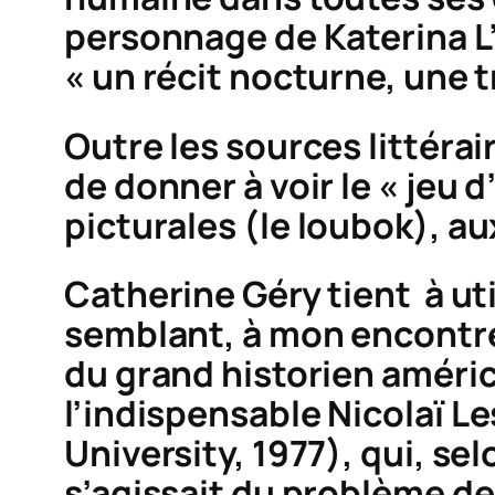
personnage de Katerina L’
« un récit nocturne, une t
Outre les sources littérai
de donner à voir le « jeu d
picturales (le
loubok
), a
Catherine Géry tient à uti
semblant, à mon encontre
du grand historien améric
l’indispensable
Nicolaï Le
University, 1977), qui, se
s’agissait du problème de