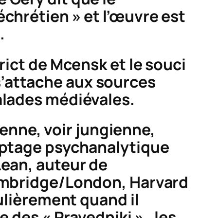
échrétien » et l’œuvre est
.
trict de Mcensk
et le souci
. s’attache aux sources
alades médiévales.
dienne, voir jungienne,
yptage psychanalytique
Lean, auteur de
bridge/London, Harvard
culièrement quand il
le des «
Pravedniki
» , les