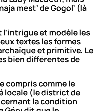
naja mest’
de Gogol’ (là
t l’intrigue et modèle les
deux textes les formes
rchaïque et primitive. Le
es bien différentes de
être compris comme le
locale (le district de
cernant la condition
 Géry dit que le