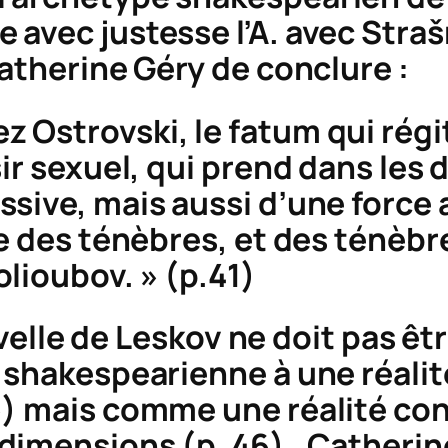
 avec justesse l’A. avec
Straš
Catherine Géry de conclure :
z Ostrovski, le
fatum
qui régi
ir sexuel, qui prend dans les 
sive, mais aussi d’une force a
me des ténèbres, et des ténèbr
lioubov. » (p.41)
nouvelle de Leskov ne doit pas 
shakespearienne à une réalité 
») mais comme une réalité con
imensions (p. 46). Catherine