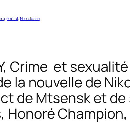
en général
, 
Non classé
Y,
Crime et sexualité
e la nouvelle de Nik
ict de Mtsensk et de
s, Honoré Champion,