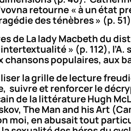
vovna retourne « à un état pr
ragédie des ténèbres » (p. 51)
res de
La lady Macbeth du dis
’intertextualité » (p. 112), l’A
ux chansons populaires, aux b
liser la grille de lecture freu
, suivre et renforcer le décr
ain de la littérature Hugh Mc
skov, The Man and his Art
(Cam
lon moi, en abusait tout parti
 la sexualité des héros du cyc