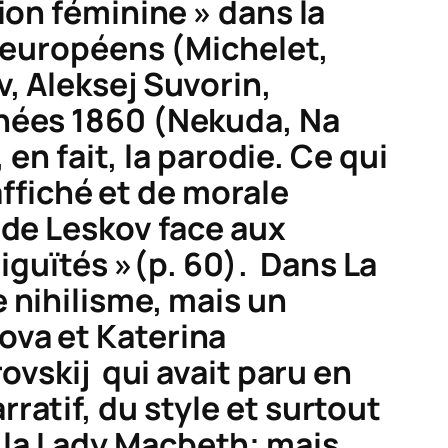
ion féminine » dans la
ts européens (Michelet,
, Aleksej Suvorin,
nées 1860 (
Nekuda
,
Na
 en fait, la parodie. Ce qui
 affiché et de morale
 de Leskov face aux
iguïtés »(p. 60). Dans
La
 nihilisme, mais un
ova et Katerina
ovskij qui avait paru en
ratif, du style et surtout
 la Lady Macbeth; mais