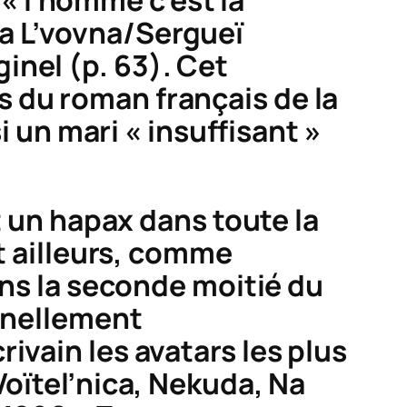
a L’vovna/Sergueï
inel (p. 63). Cet
 du roman français de la
 un mari « insuffisant »
t un
hapax
dans toute la
rt ailleurs, comme
ans la seconde moitié du
arnellement
ivain les avatars les plus
Voïtel’nica
,
Nekuda
,
Na