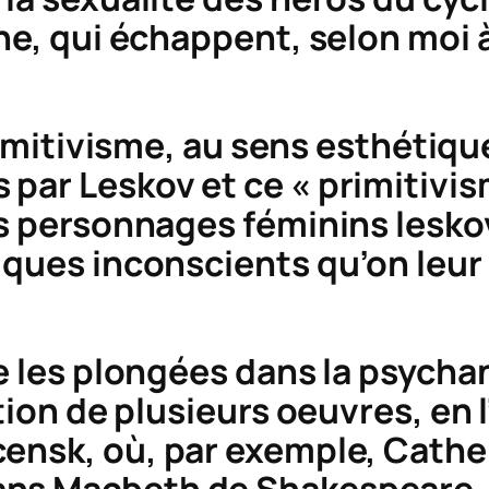
nne, qui échappent, selon moi 
imitivisme
, au sens esthétiqu
par Leskov et ce « primitivis
es personnages féminins lesk
iques inconscients qu’on leur 
ue les plongées dans la psych
ation de plusieurs oeuvres, en
censk
, où, par exemple, Cathe
ans
Macbeth
de Shakespeare, 