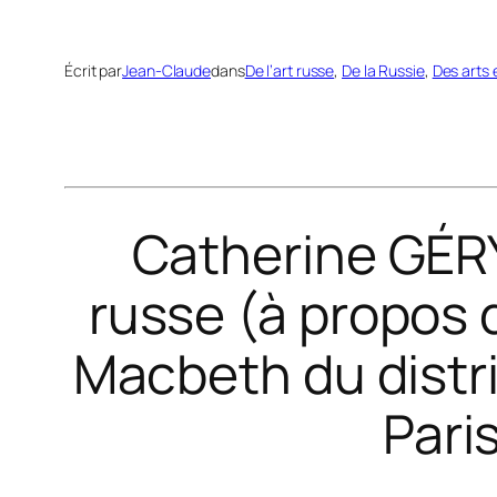
Écrit par
Jean-Claude
dans
De l’art russe
, 
De la Russie
, 
Des arts 
Catherine GÉR
russe (à propos d
Macbeth du distr
Pari