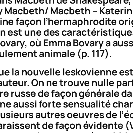
y Macbeth/ Macbeth – Katerin
e façon l’hermaphrodite orig
 est une des caractéristiques
ovary
, où Emma Bovary a aussi
seulement animale (p. 117).
 que la nouvelle leskovienne es
’auteur. On ne trouve nulle pa
ture russe de façon générale d
une aussi forte sensualité ch
sieurs autres oeuvres de l’écr
paraissent de façon évidente (