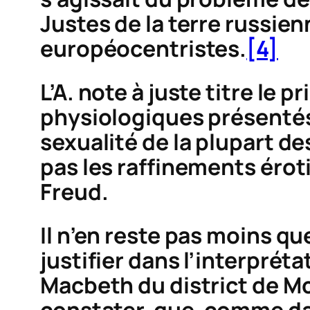
Justes de la terre russie
européocentristes.
[4]
L’A. note à juste titre le
pr
physiologiques présentés 
sexualité de la plupart d
pas les raffinements érot
Freud.
Il n’en reste pas moins q
justifier dans l’interprét
Macbeth du district de M
constater, que, comme d