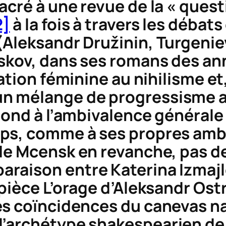
acré à une revue de la « quest
2]
à la fois à travers les déba
Aleksandr Družinin, Turgeniev
eskov, dans ses romans des an
pation féminine au nihilisme et,
là « un mélange de progressisme
pond à l’ambivalence générale
ps, comme à ses propres amb
 de Mcensk
en revanche, pas de
raison entre Katerina Izmajl
 pièce
L’orage
d’Aleksandr Ostr
s coïncidences du canevas nar
’archétype shakespearien de