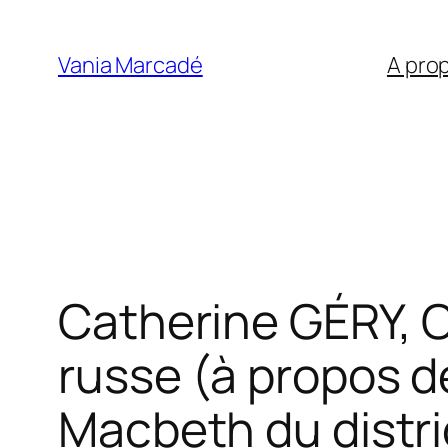
Aller
au
Vania Marcadé
A pro
contenu
Catherine GÉRY, C
russe (à propos de
Macbeth du distri