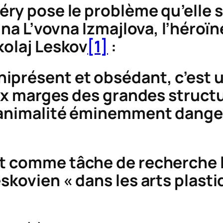
éry pose le problème qu’elle 
ina L’vovna Izmajlova, l’héroïn
kolaj Leskov
[1]
:
iprésent et obsédant, c’est u
aux marges des grandes structur
e animalité éminemment danger
nt comme tâche de recherche 
skovien « dans les arts plasti