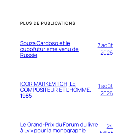
PLUS DE PUBLICATIONS
Souza Cardoso et le
7 août
cubofuturisme venu de
2026
Russie
IGOR MARKEVITCH, LE
1 août
COMPOSITEUR ET L’HOMME,
2026
1985
Le Grand-Prix du Forum du livre
24
à Lviv pour la monographie