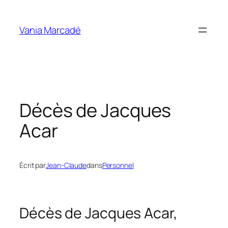
Aller
au
Vania Marcadé
contenu
Décès de Jacques
Acar
Écrit par
Jean-Claude
dans
Personnel
Décès de Jacques Acar,