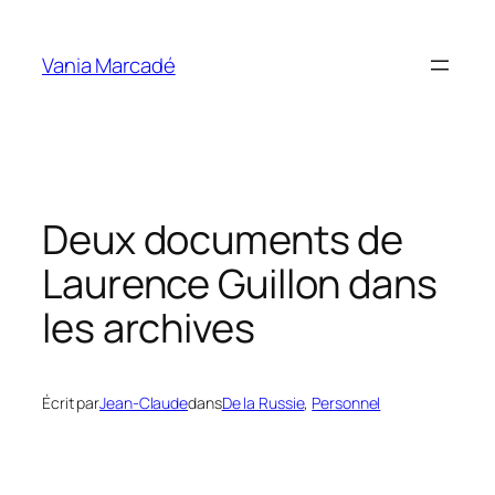
Aller
au
Vania Marcadé
contenu
Deux documents de
Laurence Guillon dans
les archives
Écrit par
Jean-Claude
dans
De la Russie
, 
Personnel