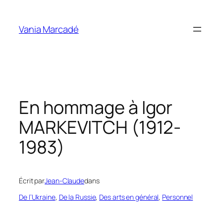
Aller
au
Vania Marcadé
contenu
En hommage à Igor
MARKEVITCH (1912-
1983)
Écrit par
Jean-Claude
dans
De l’Ukraine
, 
De la Russie
, 
Des arts en général
, 
Personnel