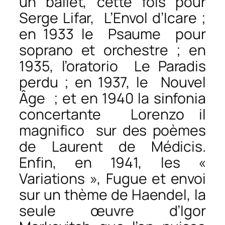
un ballet, cette fois pour
Serge Lifar,
L’Envol d’Icare
;
en 1933 le
Psaume
pour
soprano et orchestre ; en
1935, l’oratorio
Le Paradis
perdu
; en 1937, le
Nouvel
Âge
; et en 1940 la sinfonia
concertante
Lorenzo il
magnifico
sur des poèmes
de Laurent de Médicis.
Enfin, en 1941, les «
Variations
», F
ugue et envoi
sur un thème de Haendel
, la
seule œuvre d’Igor