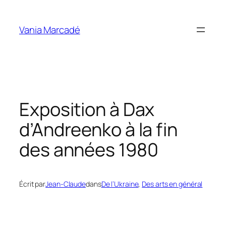
Aller
au
Vania Marcadé
contenu
Exposition à Dax
d’Andreenko à la fin
des années 1980
Écrit par
Jean-Claude
dans
De l’Ukraine
, 
Des arts en général