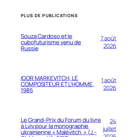
PLUS DE PUBLICATIONS
Souza Cardoso et le
7 août
cubofuturisme venu de
2026
Russie
IGOR MARKEVITCH, LE
1 août
COMPOSITEUR ET L’HOMME,
2026
1985
Le Grand-Prix du Forum du livre
24
à Lviv pour la monographie
juillet
ukrainienne « Malévitch » (J.-
2026