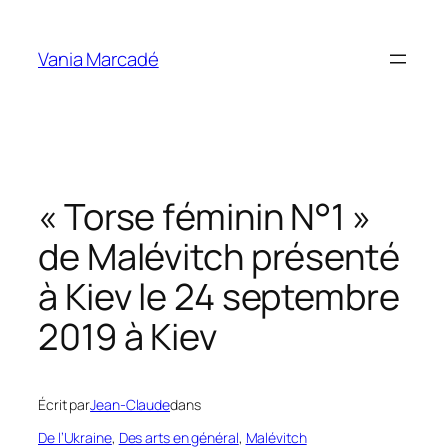
Aller
au
Vania Marcadé
contenu
« Torse féminin N°1 »
de Malévitch présenté
à Kiev le 24 septembre
2019 à Kiev
Écrit par
Jean-Claude
dans
De l’Ukraine
, 
Des arts en général
, 
Malévitch