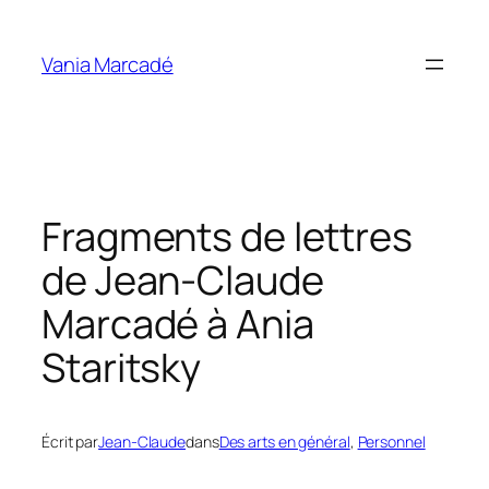
Aller
au
Vania Marcadé
contenu
Fragments de lettres
de Jean-Claude
Marcadé à Ania
Staritsky
Écrit par
Jean-Claude
dans
Des arts en général
, 
Personnel