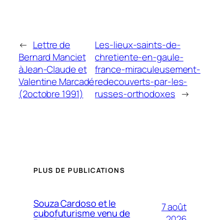
←
Lettre de
Les-lieux-saints-de-
Bernard Manciet
chretiente-en-gaule-
àJean-Claude et
france-miraculeusement-
Valentine Marcadé
redecouverts-par-les-
(2octobre 1991)
russes-orthodoxes
→
PLUS DE PUBLICATIONS
Souza Cardoso et le
7 août
cubofuturisme venu de
2026