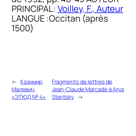
PRINCIPAL:
Voilley, F., Auteur
LANGUE :
Occitan (après
1500)
←
Казимир
Fragments de lettres de
Малевич,
Jean-Claude Marcadé à Ania
«ЭТЮД № 4»
Staritsky
→