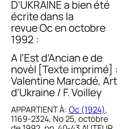
D’UKRAINE
a bien été
écrite dans la
revue
Oc
en octobre
1992 :
A l’Est d’Ancian e de
novèl [Texte imprimé] :
Valentine Marcadé, Art
d’Ukraine / F. Voilley
APPARTIENT À:
Oc (1924)
,
1169-2324, No 25, octòbre
de 1992, pp. 40-43
AUTEUR