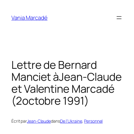
Aller
au
Vania Marcadé
contenu
Lettre de Bernard
Manciet àJean-Claude
et Valentine Marcadé
(2octobre 1991)
Écrit par
Jean-Claude
dans
De l’Ukraine
, 
Personnel