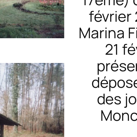
février
Marina F
21 fé
prése
dépose
des j
Monc