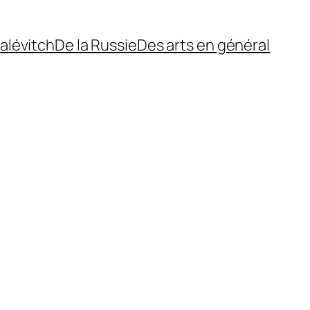
alévitch
De la Russie
Des arts en général