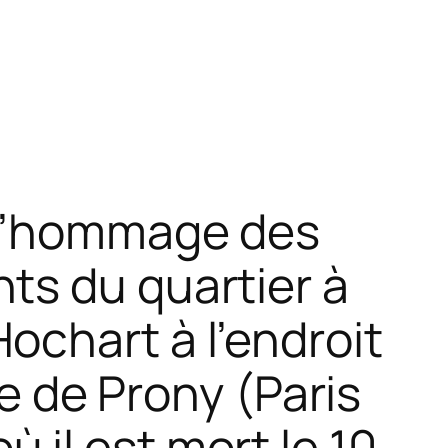
 l’hommage des
ts du quartier à
Hochart à l’endroit
ue de Prony (Paris
ù il est mort le 10