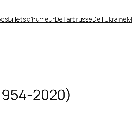
pos
Billets d’humeur
De l’art russe
De l’Ukraine
M
(1954-2020)