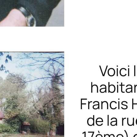
Voici
habitan
Francis 
de la r
17ème) o