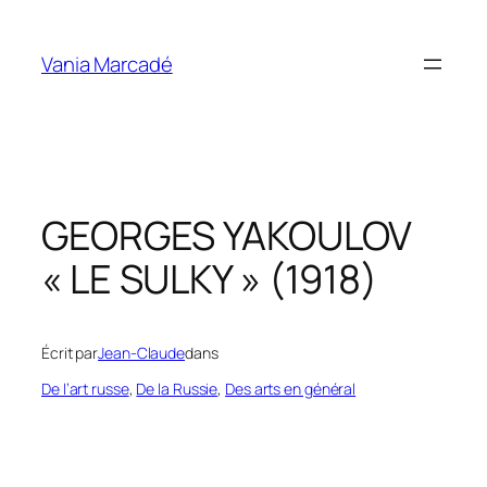
Aller
au
Vania Marcadé
contenu
GEORGES YAKOULOV
« LE SULKY » (1918)
Écrit par
Jean-Claude
dans
De l’art russe
, 
De la Russie
, 
Des arts en général