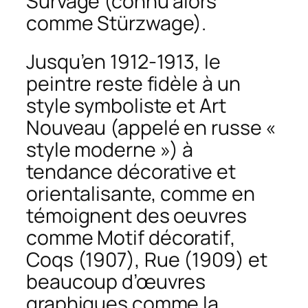
Survage (connu alors
comme Stürzwage).
Jusqu’en 1912-1913, le
peintre reste fidèle à un
style symboliste et Art
Nouveau (appelé en russe «
style moderne ») à
tendance décorative et
orientalisante, comme en
témoignent des oeuvres
comme
Motif décoratif
,
Coqs
(1907),
Rue
(1909) et
beaucoup d’œuvres
graphiques comme la