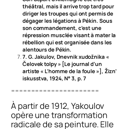
théâtral, mais il arrive trop tard pour
diriger les troupes qui ont permis de
dégager les légations à Pékin. Sous
son commandement, c’est une
répression musclée visant à mater la
rébellion qui est organisée dans les
alentours de Pékin.
7. G. Jakulov,
Dnevnik xudožnika
«
Čelovek tolpy
» [Le journal d’un
artiste « L’homme de la foule »],
Žizn’
iskusstva
, 1924, N° 3, p. 7
======================
À partir de 1912, Yakoulov
opère une transformation
radicale de sa peinture. Elle