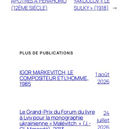
APÔTRES À PERAHORIO
YAKOULOV « LE
(12ÈME SIÈCLE)
SULKY » (1918)
→
PLUS DE PUBLICATIONS
IGOR MARKEVITCH, LE
1 août
COMPOSITEUR ET L’HOMME,
2026
1985
Le Grand-Prix du Forum du livre
24
à Lviv pour la monographie
juillet
ukrainienne « Malévitch » (J.-
2026
Cl. Marcadé), 2013