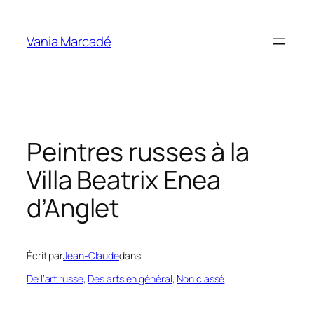
Aller
au
Vania Marcadé
contenu
Peintres russes à la
Villa Beatrix Enea
d’Anglet
Écrit par
Jean-Claude
dans
De l’art russe
, 
Des arts en général
, 
Non classé