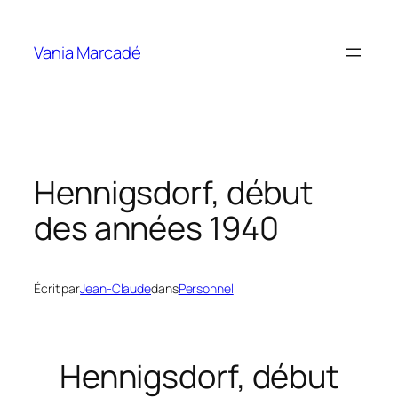
Aller
au
Vania Marcadé
contenu
Hennigsdorf, début
des années 1940
Écrit par
Jean-Claude
dans
Personnel
Hennigsdorf, début