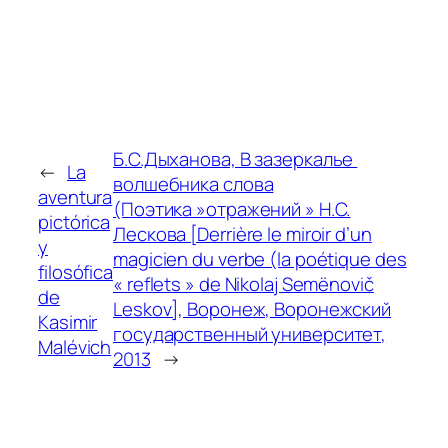
Б.С.Дыханова, В зазеркалье
←
La
волшебника слова
aventura
(Поэтика »отражений » Н.С.
pictórica
Лескова [Derrière le miroir d’un
y
magicien du verbe (la poétique des
filosófica
« reflets » de Nikolaj Semënovič
de
Leskov], Воронеж, Воронежский
Kasimir
государственный университет,
Malévich
2013
→