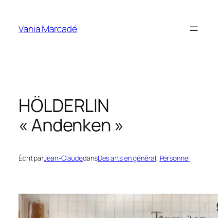
Aller
au
Vania Marcadé
contenu
HÖLDERLIN
« Andenken »
Écrit par
Jean-Claude
dans
Des arts en général
, 
Personnel