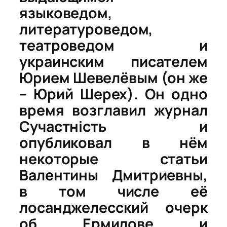
языковедом,
литературоведом,
театроведом и
украинским писателем
Юрием Шевелёвым (он же
– Юрий Шерех). Он одно
время возглавил журнал
Сучаст
ність
и
опубликовал в нём
некоторые статьи
Валентины Дмитриевны,
в том числе её
лосанджелесский очерк
об Ермилове и