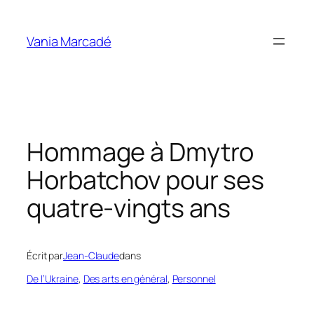
Aller
au
Vania Marcadé
contenu
Hommage à Dmytro
Horbatchov pour ses
quatre-vingts ans
Écrit par
Jean-Claude
dans
De l’Ukraine
, 
Des arts en général
, 
Personnel