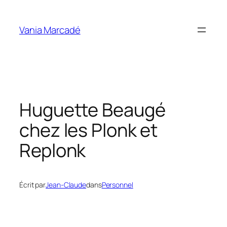
Aller
au
Vania Marcadé
contenu
Huguette Beaugé
chez les Plonk et
Replonk
Écrit par
Jean-Claude
dans
Personnel