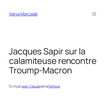
Aller
au
Vania Marcadé
contenu
Jacques Sapir sur la
calamiteuse rencontre
Troump-Macron
Écrit par
Jean-Claude
dans
Politique