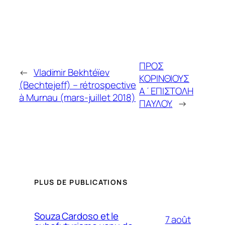
ΠΡΟΣ
←
Vladimir Bekhtéïev
ΚΟΡΙΝΘΙΟΥΣ
(Bechtejeff) – rétrospective
Α΄ΕΠΙΣΤΟΛΗ
à Murnau (mars-juillet 2018)
ΠΑΥΛΟΥ.
→
PLUS DE PUBLICATIONS
Souza Cardoso et le
7 août