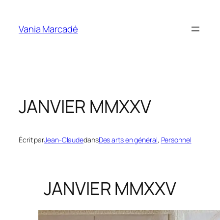
Aller
au
Vania Marcadé
contenu
JANVIER MMXXV
Écrit par
Jean-Claude
dans
Des arts en général
, 
Personnel
JANVIER MMXXV