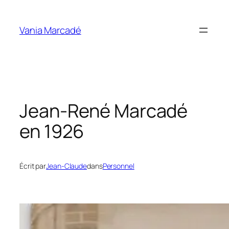
Aller
au
Vania Marcadé
contenu
Jean-René Marcadé
en 1926
Écrit par
Jean-Claude
dans
Personnel