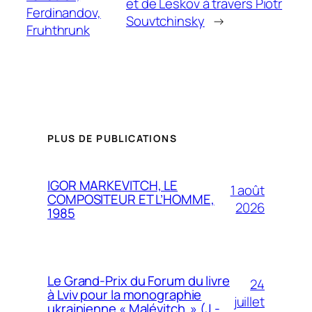
et de Leskov à travers Piotr
Ferdinandov,
Souvtchinsky
→
Fruhthrunk
PLUS DE PUBLICATIONS
IGOR MARKEVITCH, LE
1 août
COMPOSITEUR ET L’HOMME,
2026
1985
Le Grand-Prix du Forum du livre
24
à Lviv pour la monographie
juillet
ukrainienne « Malévitch » (J.-